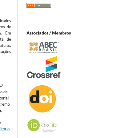
icados
tos de
Associados / Membros
ta. Em
sta de
atuito,
cações
AZ
to de
torial
xtremo
o
,
:
:
itorio
.