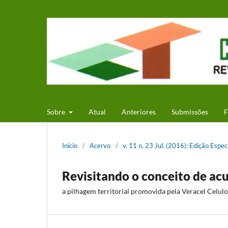
Sobre
Atual
Anteriores
Submissões
F
Início
/
Acervo
/
v. 11 n. 23 Jul. (2016): Edição Espe
Revisitando o conceito de ac
a pilhagem territorial promovida pela Veracel Celul