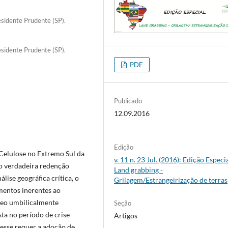
sidente Prudente (SP).
sidente Prudente (SP).
PDF
Publicado
12.09.2016
Edição
elulose no Extremo Sul da
v. 11 n. 23 Jul. (2016): Edição Especia
o verdadeira redenção
Land grabbing -
lise geográfica crítica, o
Grilagem/Estrangeirização de terras
mentos inerentes ao
neo umbilicalmente
Seção
ta no período de crise
Artigos
esse requer a adoção de