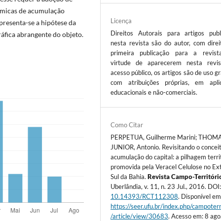
nâmicas de acumulação
Licença
apresenta-se a hipótese da
Direitos Autorais para artigos publ
ráfica abrangente do objeto.
nesta revista são do autor, com direi
primeira publicação para a revis
virtude de aparecerem nesta revi
acesso público, os artigos são de uso gr
com atribuições próprias, em apli
educacionais e não-comerciais.
Como Citar
PERPETUA, Guilherme Marini; THOM
JUNIOR, Antonio. Revisitando o concei
acumulação do capital: a pilhagem terri
promovida pela Veracel Celulose no E
Sul da Bahia.
Revista Campo-Territóri
Uberlândia, v. 11, n. 23 Jul., 2016. DOI
10.14393/RCT112308
. Disponível em
https://seer.ufu.br/index.php/campoterr
/article/view/30683
. Acesso em: 8 ago