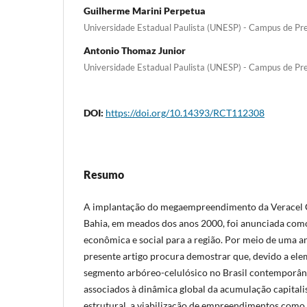
Guilherme Marini Perpetua
Universidade Estadual Paulista (UNESP) - Campus de Pre
Antonio Thomaz Junior
Universidade Estadual Paulista (UNESP) - Campus de Pre
DOI:
https://doi.org/10.14393/RCT112308
Resumo
A implantação do megaempreendimento da Veracel C
Bahia, em meados dos anos 2000, foi anunciada com
econômica e social para a região. Por meio de uma aná
presente artigo procura demostrar que, devido a ele
segmento arbóreo-celulósico no Brasil contemporâ
associados à dinâmica global da acumulação capitalis
estrutural, a viabilização de empreendimentos como 