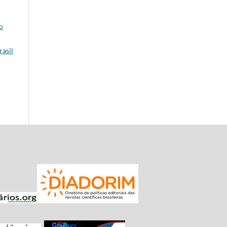
o
rasil