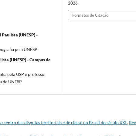
2026.
Formatos de Citação
 Paulista (UNESP) -
eografia pela UNESP
lista (UNESP) - Campus de
fia pela USP e professor
ia da UNESP
 centro das disputas territoriais e de classe no Brasil do século XXI
,
Rev