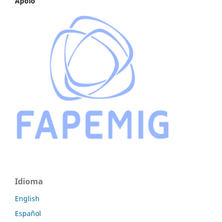
Apoio
Idioma
English
Español