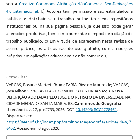
sob a
Creative Commons Atribuição-NãoComercial-SemDerivações
4.0 Internacional
. b) Autores têm permissão e são estimulados a
publicar e distribuir seu trabalho online (ex.: em repositórios
institucionais ou na sua página pessoal), já que isso pode gerar
alterações produtivas, bem como aumentar o impacto e a citação do
trabalho publicado. c) Em virtude de aparecerem nesta revista de
acesso público, os artigos são de uso gratuito, com atribuições
próprias, em aplicações educacionais e não-comerciais.
Como Citar
VARGAS, Rosane Marizeti Brum; FARIA, Rivaldo Mauro de; VARGAS,
Jose Nilton Silva. FAVELAS E COMUNIDADES URBANAS: A NOVA
DEFINIÇÃO ADOTADA PELO IBGE E O RETRATO DA DIVERSIDADE NA
CIDADE MÉDIA DE SANTA MARIA, RS.
Caminhos de Geografia
,
Uberlândia, v. 27, p. e2733, 2026. DOI:
10.14393/RCG2778462
.
Disponível em:
https://seer.ufu.br/index.php/caminhosdegeografia/article/view/7
8462
. Acesso em: 8 ago. 2026.