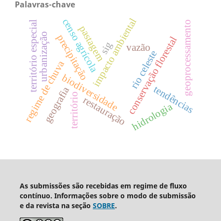
Palavras-chave
impacto ambiental
censo agrícola
geoprocessamento
território especial
pastagem
urbanização
precipitação
conservação florestal
sig
vazão
rio celeste
regime de chuva
biodiversidade
tendências
geografia
território
restauração
hidrologia
As submissões são recebidas em regime de fluxo
contínuo. Informações sobre o modo de submissão
e da revista na seção
SOBRE
.