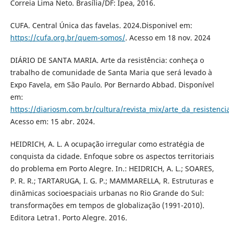
Correia Lima Neto. Brasília/DF: Ipea, 2016.
CUFA. Central Única das favelas. 2024.Disponivel em:
https://cufa.org.br/quem-somos/
. Acesso em 18 nov. 2024
DIÁRIO DE SANTA MARIA. Arte da resistência: conheça o
trabalho de comunidade de Santa Maria que será levado à
Expo Favela, em São Paulo. Por Bernardo Abbad. Disponível
em:
https://diariosm.com.br/cultura/revista_mix/arte_da_resiste
Acesso em: 15 abr. 2024.
HEIDRICH, A. L. A ocupação irregular como estratégia de
conquista da cidade. Enfoque sobre os aspectos territoriais
do problema em Porto Alegre. In.: HEIDRICH, A. L.; SOARES,
P. R. R.; TARTARUGA, I. G. P.; MAMMARELLA, R. Estruturas e
dinâmicas socioespaciais urbanas no Rio Grande do Sul:
transformações em tempos de globalização (1991-2010).
Editora Letra1. Porto Alegre. 2016.