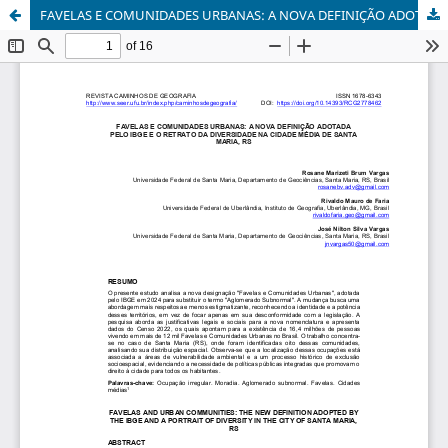
FAVELAS E COMUNIDADES URBANAS: A NOVA DEFINIÇÃO ADOTADA PELO IBGE E O RETRATO DA DIVERSIDADE NA CIDADE MÉDIA DE SANTA MARIA, RS