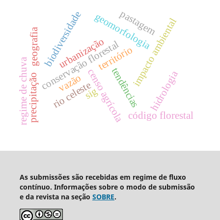
pastagem
biodiversidade
geomorfologia
impacto ambiental
geografia
urbanização
conservação florestal
território
regime de chuva
tendências
censo agrícola
hidrologia
vazão
precipitação
rio celeste
sig
código florestal
As submissões são recebidas em regime de fluxo
contínuo. Informações sobre o modo de submissão
e da revista na seção
SOBRE
.