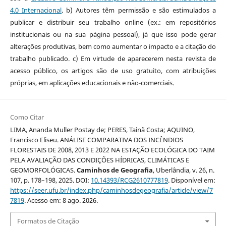
4.0 Internacional
. b) Autores têm permissão e são estimulados a
publicar e distribuir seu trabalho online (ex.: em repositórios
institucionais ou na sua página pessoal), já que isso pode gerar
alterações produtivas, bem como aumentar o impacto e a citação do
trabalho publicado. c) Em virtude de aparecerem nesta revista de
acesso público, os artigos são de uso gratuito, com atribuições
próprias, em aplicações educacionais e não-comerciais.
Como Citar
LIMA, Ananda Muller Postay de; PERES, Tainã Costa; AQUINO,
Francisco Eliseu. ANÁLISE COMPARATIVA DOS INCÊNDIOS
FLORESTAIS DE 2008, 2013 E 2022 NA ESTAÇÃO ECOLÓGICA DO TAIM
PELA AVALIAÇÃO DAS CONDIÇÕES HÍDRICAS, CLIMÁTICAS E
GEOMORFOLÓGICAS.
Caminhos de Geografia
, Uberlândia, v. 26, n.
107, p. 178–198, 2025. DOI:
10.14393/RCG2610777819
. Disponível em:
https://seer.ufu.br/index.php/caminhosdegeografia/article/view/7
7819
. Acesso em: 8 ago. 2026.
Formatos de Citação