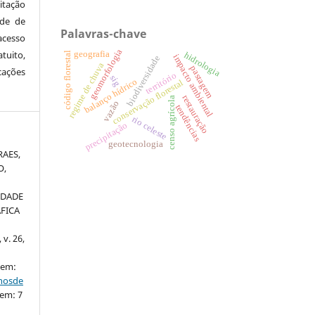
itação
ude de
Palavras-chave
cesso
geomorfologia
tuito,
geografia
código florestal
hidrologia
impacto ambiental
biodiversidade
regime de chuva
pastagem
cações
território
sig
balanço hídrico
conservação florestal
restauração
censo agrícola
vazão
tendências
rio celeste
precipitação
geotecnologia
RAES,
O,
IDADE
FICA
 v. 26,
 em:
nhosde
 em: 7