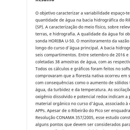
O objetivo caracterizar a variabilidade espaço-
quantidade de água na bacia hidrográfica do Ri
(SP). A caracterização do meio físico, sobre rele
terras, e hidrografia. A qualidade da água foi 
sonda HORIBA U-50. O monitoramento da vazão f
longo do curso d'água principal. A bacia hidrogr
seis compartimentos. Entre setembro de 2016 e
coletadas 38 amostras de água, com as respecti
Todos os cálculos e gráficos foram feitos no sof
comprovaram que a floresta nativa ocorreu em 
com consequências como o aumento de sólidos to
água, da turbidez e da temperatura. As oscilaç
oxigênio dissolvido e potencial redox indicam a
material orgânico no curso d'água, associado à
APPs. Apesar de o Ribeirão do Pico ser enquadra
Resolução CONAMA 357/2005, esse estudo const
alguns pontos que devem ser considerados para