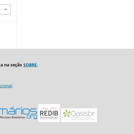
ta na seção
SOBRE
.
cional
.