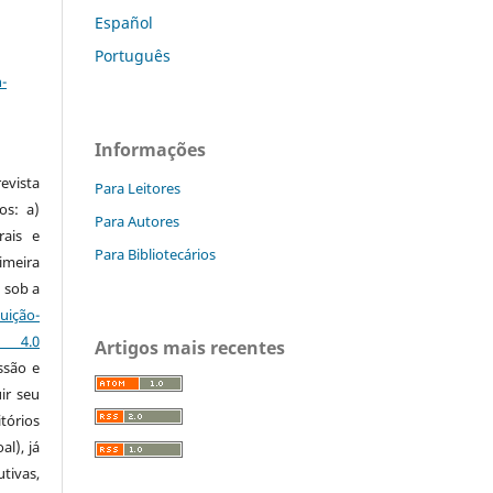
Español
a
Português
-
Informações
vista
Para Leitores
os: a)
Para Autores
rais e
Para Bibliotecários
imeira
 sob a
ção-
s 4.0
Artigos mais recentes
ssão e
ir seu
tórios
al), já
tivas,