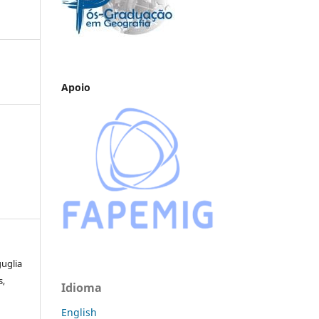
Apoio
guglia
s,
Idioma
English