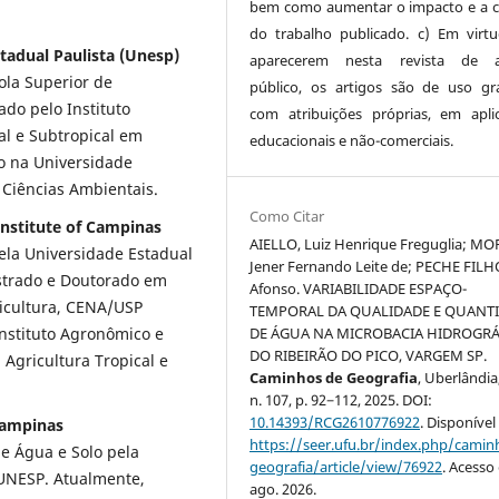
bem como aumentar o impacto e a c
do trabalho publicado. c) Em virt
stadual Paulista (Unesp)
aparecerem nesta revista de a
la Superior de
público, os artigos são de uso gra
do pelo Instituto
com atribuições próprias, em apli
l e Subtropical em
educacionais e não-comerciais.
o na Universidade
Ciências Ambientais.
Como Citar
Institute of Campinas
AIELLO, Luiz Henrique Freguglia; MO
la Universidade Estadual
Jener Fernando Leite de; PECHE FILH
estrado e Doutorado em
Afonso. VARIABILIDADE ESPAÇO-
ricultura, CENA/USP
TEMPORAL DA QUALIDADE E QUANT
Instituto Agronômico e
DE ÁGUA NA MICROBACIA HIDROGRÁ
DO RIBEIRÃO DO PICO, VARGEM SP.
Agricultura Tropical e
Caminhos de Geografia
, Uberlândia,
n. 107, p. 92−112, 2025. DOI:
10.14393/RCG2610776922
. Disponível
Campinas
https://seer.ufu.br/index.php/cami
 Água e Solo pela
geografia/article/view/76922
. Acesso
UNESP. Atualmente,
ago. 2026.