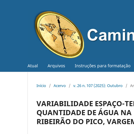
Atual
Arquivos
Instruções para formatação
Início
/
Acervo
/
v. 26 n. 107 (2025): Outubro
/
Ar
VARIABILIDADE ESPAÇO-T
QUANTIDADE DE ÁGUA NA
RIBEIRÃO DO PICO, VARGE