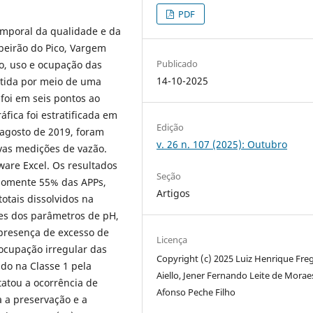
PDF
temporal da qualidade e da
beirão do Pico, Vargem
Publicado
vo, uso e ocupação das
14-10-2025
obtida por meio de uma
oi em seis pontos ao
áfica foi estratificada em
Edição
 agosto de 2019, foram
v. 26 n. 107 (2025): Outubro
vas medições de vazão.
tware Excel. Os resultados
Seção
somente 55% das APPs,
Artigos
tais dissolvidos na
ões dos parâmetros de pH,
 presença de excesso de
Licença
 ocupação irregular das
Copyright (c) 2025 Luiz Henrique Fre
do na Classe 1 pela
Aiello, Jener Fernando Leite de Morae
atou a ocorrência de
Afonso Peche Filho
 a preservação e a