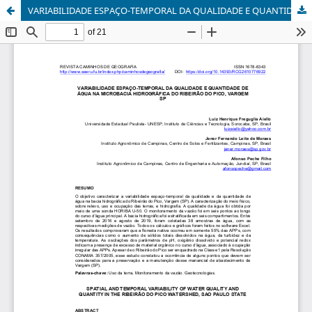
VARIABILIDADE ESPAÇO-TEMPORAL DA QUALIDADE E QUANTIDADE DE ÁGUA NA MICROBACIA HIDROGRÁFICA DO RIBEIRÃO DO PICO, VARGEM SP