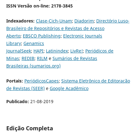
ISSN Versão on-line: 2178-3845
Indexadores:
Clase-Cich-Unam
;
Diadorim
;
Directório Luso-
Brasileiro de Repositórios e Revistas de Acesso
Aberto
;
EBSCO Publishing
;
Electronic Journals
Library
;
Genamics
JournalSeek
;
HAPI
;
Latinindex
;
LivRe!
;
Periódicos de
Minas
;
REDIB
;
RILM
e
Sumários de Revistas
Brasileiras (sumarios.org)
Portais:
PeriódicosCapes
;
Sistema Eletrônico de Editoração
de Revistas (SEER)
e
Google Acadêmico
Publicado:
21-08-2019
Edição Completa