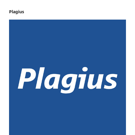
Plagius