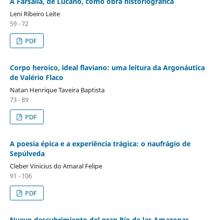
A Farsália, de Lucano, como obra historiográfica
Leni Ribeiro Leite
59 - 72
PDF
Corpo heroico, ideal flaviano: uma leitura da Argonáutica
de Valério Flaco
Natan Henrique Taveira Baptista
73 - 89
PDF
A poesia épica e a experiência trágica: o naufrágio de
Sepúlveda
Cleber Vinicius do Amaral Felipe
91 - 106
PDF
Nuevo descubrimiento del gran Río de las Amazonas