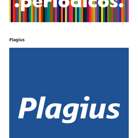
Plagius