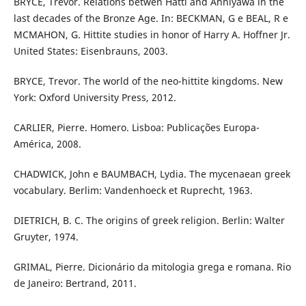
BRYCE, Trevor. Relations betwen Hatti and Ahhiyawa in the
last decades of the Bronze Age. In: BECKMAN, G e BEAL, R e
MCMAHON, G. Hittite studies in honor of Harry A. Hoffner Jr.
United States: Eisenbrauns, 2003.
BRYCE, Trevor. The world of the neo-hittite kingdoms. New
York: Oxford University Press, 2012.
CARLIER, Pierre. Homero. Lisboa: Publicações Europa-
América, 2008.
CHADWICK, John e BAUMBACH, Lydia. The mycenaean greek
vocabulary. Berlim: Vandenhoeck et Ruprecht, 1963.
DIETRICH, B. C. The origins of greek religion. Berlin: Walter
Gruyter, 1974.
GRIMAL, Pierre. Dicionário da mitologia grega e romana. Rio
de Janeiro: Bertrand, 2011.