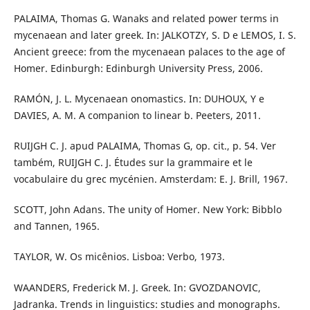
PALAIMA, Thomas G. Wanaks and related power terms in
mycenaean and later greek. In: JALKOTZY, S. D e LEMOS, I. S.
Ancient greece: from the mycenaean palaces to the age of
Homer. Edinburgh: Edinburgh University Press, 2006.
RAMÓN, J. L. Mycenaean onomastics. In: DUHOUX, Y e
DAVIES, A. M. A companion to linear b. Peeters, 2011.
RUIJGH C. J. apud PALAIMA, Thomas G, op. cit., p. 54. Ver
também, RUIJGH C. J. Études sur la grammaire et le
vocabulaire du grec mycénien. Amsterdam: E. J. Brill, 1967.
SCOTT, John Adans. The unity of Homer. New York: Bibblo
and Tannen, 1965.
TAYLOR, W. Os micênios. Lisboa: Verbo, 1973.
WAANDERS, Frederick M. J. Greek. In: GVOZDANOVIC,
Jadranka. Trends in linguistics: studies and monographs.