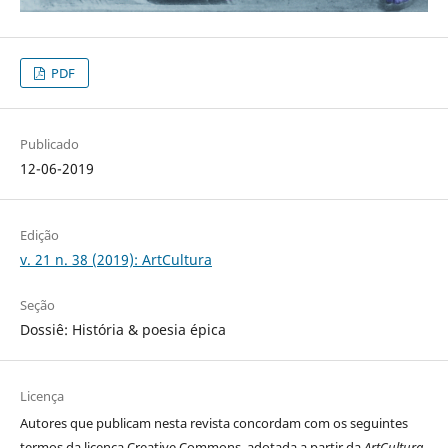
PDF
Publicado
12-06-2019
Edição
v. 21 n. 38 (2019): ArtCultura
Seção
Dossiê: História & poesia épica
Licença
Autores que publicam nesta revista concordam com os seguintes
termos da licença Creative Commons, adotada a partir da
ArtCultura
,