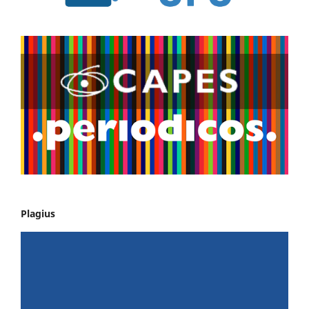
Plagius