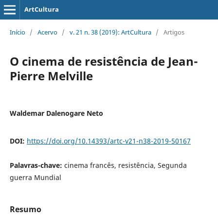
ArtCultura
Início
/
Acervo
/
v. 21 n. 38 (2019): ArtCultura
/
Artigos
O cinema de resistência de Jean-
Pierre Melville
Waldemar Dalenogare Neto
DOI:
https://doi.org/10.14393/artc-v21-n38-2019-50167
Palavras-chave:
cinema francês, resistência, Segunda
guerra Mundial
Resumo