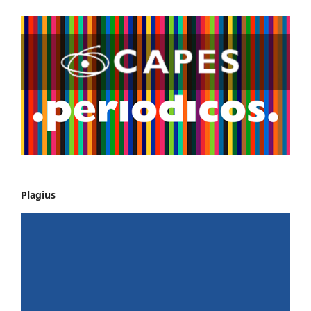
Plagius