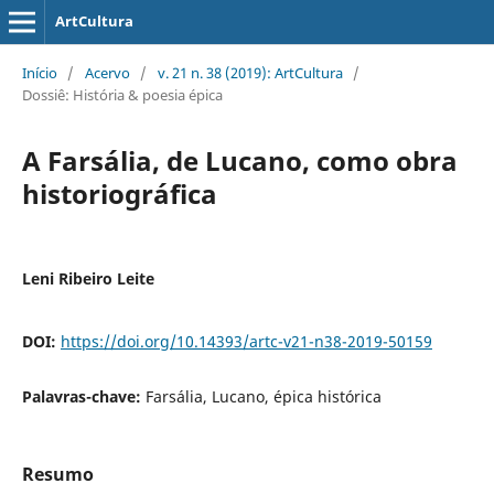
ArtCultura
Início
/
Acervo
/
v. 21 n. 38 (2019): ArtCultura
/
Dossiê: História & poesia épica
A Farsália, de Lucano, como obra
historiográfica
Leni Ribeiro Leite
DOI:
https://doi.org/10.14393/artc-v21-n38-2019-50159
Palavras-chave:
Farsália, Lucano, épica histórica
Resumo