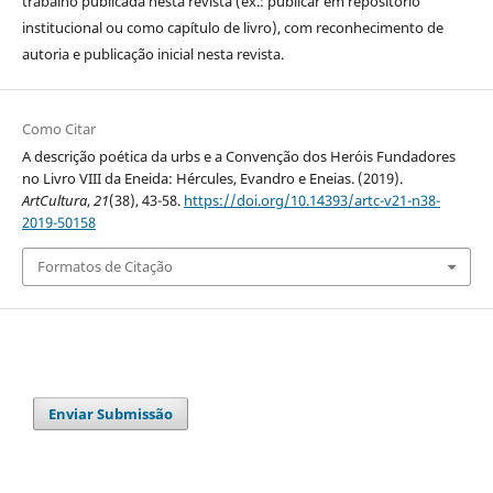
trabalho publicada nesta revista (ex.: publicar em repositório
institucional ou como capítulo de livro), com reconhecimento de
autoria e publicação inicial nesta revista.
Como Citar
A descrição poética da urbs e a Convenção dos Heróis Fundadores
no Livro VIII da Eneida: Hércules, Evandro e Eneias. (2019).
ArtCultura
,
21
(38), 43-58.
https://doi.org/10.14393/artc-v21-n38-
2019-50158
Formatos de Citação
Enviar Submissão