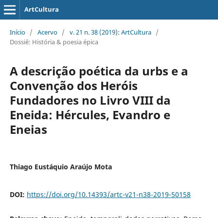
ArtCultura
Início
/
Acervo
/
v. 21 n. 38 (2019): ArtCultura
/
Dossiê: História & poesia épica
A descrição poética da urbs e a
Convenção dos Heróis
Fundadores no Livro VIII da
Eneida: Hércules, Evandro e
Eneias
Thiago Eustáquio Araújo Mota
DOI:
https://doi.org/10.14393/artc-v21-n38-2019-50158