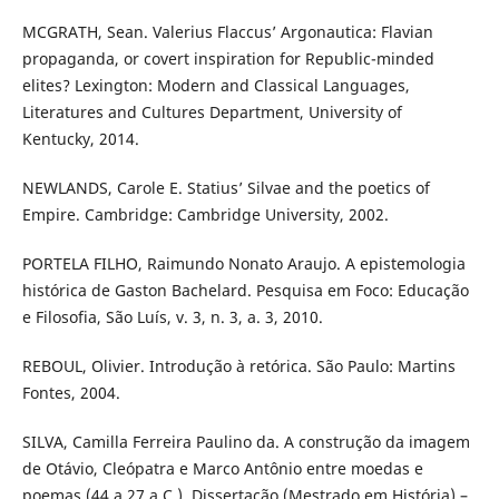
MCGRATH, Sean. Valerius Flaccus’ Argonautica: Flavian
propaganda, or covert inspiration for Republic-minded
elites? Lexington: Modern and Classical Languages,
Literatures and Cultures Department, University of
Kentucky, 2014.
NEWLANDS, Carole E. Statius’ Silvae and the poetics of
Empire. Cambridge: Cambridge University, 2002.
PORTELA FILHO, Raimundo Nonato Araujo. A epistemologia
histórica de Gaston Bachelard. Pesquisa em Foco: Educação
e Filosofia, São Luís, v. 3, n. 3, a. 3, 2010.
REBOUL, Olivier. Introdução à retórica. São Paulo: Martins
Fontes, 2004.
SILVA, Camilla Ferreira Paulino da. A construção da imagem
de Otávio, Cleópatra e Marco Antônio entre moedas e
poemas (44 a 27 a.C.). Dissertação (Mestrado em História) –