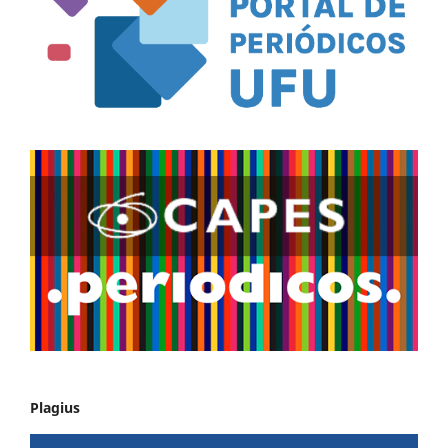
Plagius