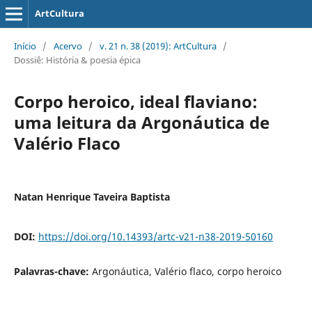
ArtCultura
Início
/
Acervo
/
v. 21 n. 38 (2019): ArtCultura
/
Dossiê: História & poesia épica
Corpo heroico, ideal flaviano:
uma leitura da Argonáutica de
Valério Flaco
Natan Henrique Taveira Baptista
DOI:
https://doi.org/10.14393/artc-v21-n38-2019-50160
Palavras-chave:
Argonáutica, Valério flaco, corpo heroico