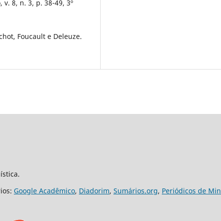
v. 8, n. 3, p. 38-49, 3º
chot, Foucault e Deleuze.
ística.
rios:
Google Acadêmico
,
Diadorim
,
Sumários.org
,
Periódicos de Mi