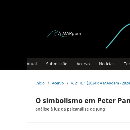
Atual
Submissão
Acervo
Notícias
Te
Início
/
Acervo
/
v. 21 n. 1 (2024): A MARgem - 2024
O simbolismo em Peter Pa
análise à luz da psicanálise de Jung