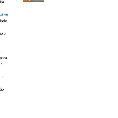
ira
ative
tindo
m
ho e
r
 para
do
ou
ção