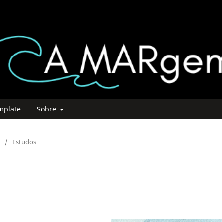
mplate
Sobre
/
Estudos
n