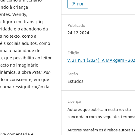
PDF
indo à criança
entes. Wendy,
 figura em transição,
Publicado
ridade e o abandono da
24.12.2024
as no texto, como a
is sociais adultos, como
ina a habilidade de
Edição
 que possibilita ao leitor
v. 21 n. 1 (2024): A MARgem - 20
mpacto no imaginário
dinâmica, a obra
Peter Pan
Seção
do inconsciente, em que
Estudos
m uma ressignificação da
Licença
Autores que publicam nesta revista
concordam com os seguintes termos
Autores mantém os direitos autorais 
tiva comentada e