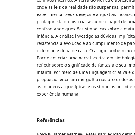
onde as leis da realidade são suspensas, permit
experimentar seus desejos e angústias inconsci
protagonista da história, assume o papel de uma
confrontando questões simbólicas sobre a matu
infância. A análise investiga as dúvidas implícit
resistência à evolução e ao cumprimento de papé
o de mãe e dona de casa. O artigo também exam
Barrie em criar uma narrativa rica em simbologia,
refletir sobre o significado da fantasia e seu i
infantil. Por meio de uma linguagem criativa e 
propõe ao leitor um mergulho nas profundezas 
as imagens arquetípicas e os símbolos permite
experiência humana.
Referências
BARRIE, James Mathew. Peter Pan: edição defini