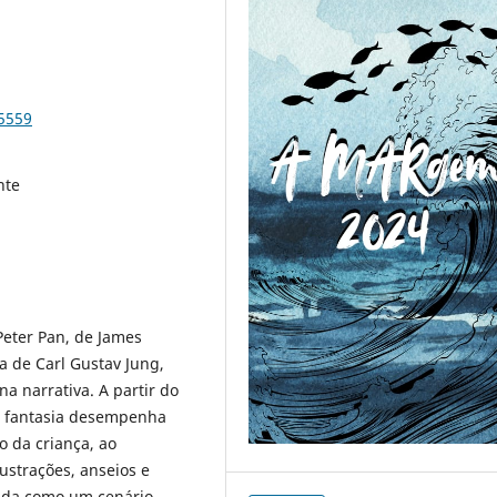
5559
nte
Peter Pan, de James
ca de Carl Gustav Jung,
a narrativa. A partir do
 a fantasia desempenha
o da criança, ao
ustrações, anseios e
tada como um cenário