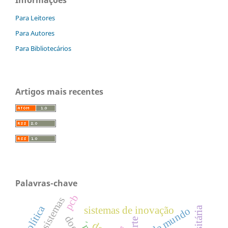
Para Leitores
Para Autores
Para Bibliotecários
Artigos mais recentes
Palavras-chave
pcb
ecossistemas
política
sistemas de inovação
arte