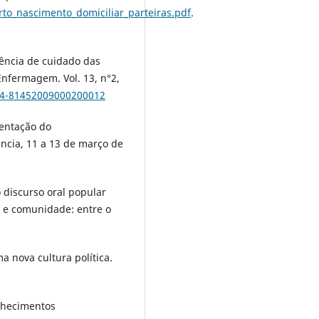
to_nascimento_domiciliar_parteiras.pdf
.
iência de cuidado das
Enfermagem. Vol. 13, n°2,
414-81452009000200012
sentação do
ncia, 11 a 13 de março de
o discurso oral popular
a e comunidade: entre o
 nova cultura política.
onhecimentos