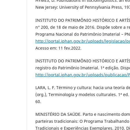
HYMES, D. Foundations in sociolinguistics: an 
New Jersey: University of Pennsylvania Press, 19
INSTITUTO DO PATRIMÔNIO HISTÓRICO E ARTÍS
n° 200, de 18 de maio de 2016. Dispõe sobre a 
Programa Nacional do Patrimônio Imaterial – PN
http://portal.iphan.gov.br/uploads/legislacao/
Acesso em: 11 fev.2022.
INSTITUTO DO PATRIMÔNIO HISTÓRICO E ARTÍ
registro do Patrimônio Imaterial. 1ª edição. Disp
http://portal.iphan.gov.br/uploads/publicacao
LARA, L. F. Término y cultura: hacia una teoría 
(org.), Terminología y modelos culturales. 1ª ed.
60.
MINISTÉRIO DA SAÚDE. Parto e nascimento domici
parteiras tradicionais: O Programa Trabalhando
Tradicionais e Experiências Exemplares. 2010. D