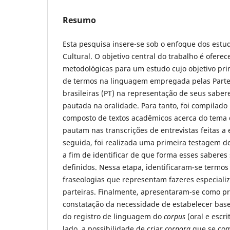
Resumo
Esta pesquisa insere-se sob o enfoque dos estu
Cultural. O objetivo central do trabalho é oferec
metodológicas para um estudo cujo objetivo pri
de termos na linguagem empregada pelas Partei
brasileiras (PT) na representação de seus sabe
pautada na oralidade. Para tanto, foi compilad
composto de textos acadêmicos acerca do tema
pautam nas transcrições de entrevistas feitas a
seguida, foi realizada uma primeira testagem de
a fim de identificar de que forma esses saberes
definidos. Nessa etapa, identificaram-se termos
fraseologias que representam fazeres especializ
parteiras. Finalmente, apresentaram-se como pr
constatação da necessidade de estabelecer base
do registro de linguagem do
corpus
(oral e escr
lado, a possibilidade de criar
corpora
que se com