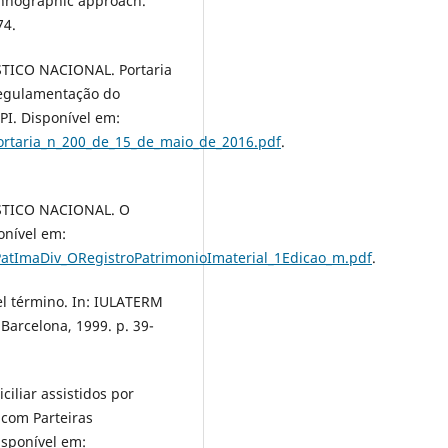
ethnographic approach.
74.
TICO NACIONAL. Portaria
regulamentação do
PI. Disponível em:
portaria_n_200_de_15_de_maio_de_2016.pdf
.
STICO NACIONAL. O
onível em:
/PatImaDiv_ORegistroPatrimonioImaterial_1Edicao_m.pdf
.
del término. In: IULATERM
 Barcelona, 1999. p. 39-
liar assistidos por
 com Parteiras
isponível em: