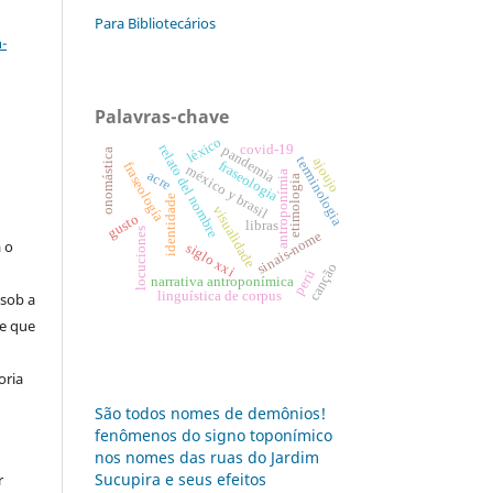
a
Para Bibliotecários
-
Palavras-chave
léxico
covid-19
relato del nombre
pandemia
onomástica
terminologia
ajoujo
fraseologia
fraseología
:
méxico y brasil
acre
antroponímia
etimologia
identidade
visualidade
s
gusto
libras
locuciones
sinais-nome
a o
siglo xxi
canção
perú
narrativa antroponímica
linguística de corpus
 sob a
se que
oria
São todos nomes de demônios!
fenômenos do signo toponímico
nos nomes das ruas do Jardim
Sucupira e seus efeitos
r