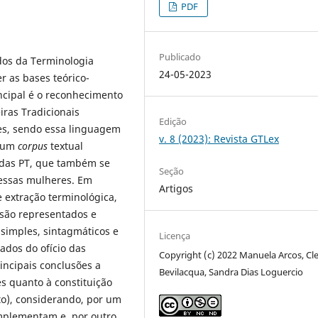
PDF
Publicado
dos da Terminologia
24-05-2023
er as bases teórico-
ncipal é o reconhecimento
ras Tradicionais
Edição
res, sendo essa linguagem
v. 8 (2023): Revista GTLex
o um
corpus
textual
 das PT, que também se
Seção
 essas mulheres. Em
Artigos
 extração terminológica,
 são representados e
 simples, sintagmáticos e
Licença
ados do ofício das
Copyright (c) 2022 Manuela Arcos, Cle
incipais conclusões a
Bevilacqua, Sandra Dias Loguercio
s quanto à constituição
ito), considerando, por um
plementam e, por outro,