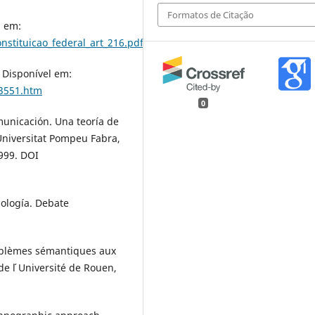
Formatos de Citação
l em:
onstituicao_federal_art_216.pdf
 Disponível em:
d3551.htm
0
municación. Una teoría de
 Universitat Pompeu Fabra,
1999. DOI
nología. Debate
oblèmes sémantiques aux
de l ́Université de Rouen,