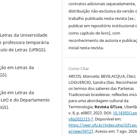
contratos adicionais separadamente,
distribuição não-exclusiva da versão 
trabalho publicada nesta revista (ex.:
publicar em repositório institucional 
como capítulo de livro), com
etras da Universidade
reconhecimento de autoria e publica
 e professora temporária
inicial nesta revista.
uto de Letras (UFRGS).
ção em Letras da
Como Citar
GS).
ARCOS, Manuela; BEVILACQUA, Cleci;
LOGUERCIO, Sandra Dias. Reconhece
os termos dos saberes das Parteiras
ção em Letras da
Tradicionais brasileiras: reflexões inici
-Let) e do Departamento
para uma abordagem cultural da
Terminologia.
Revista GTLex
, Uberlâ
RGS).
v. 8, p. e0807, 2023. DOI:
10.14393/Lex
v8a2022/23-7
. Disponível em:
https://seer.ufu.br/index.php/GTLex/
e/view/69127
. Acesso em: 7 ago. 2026