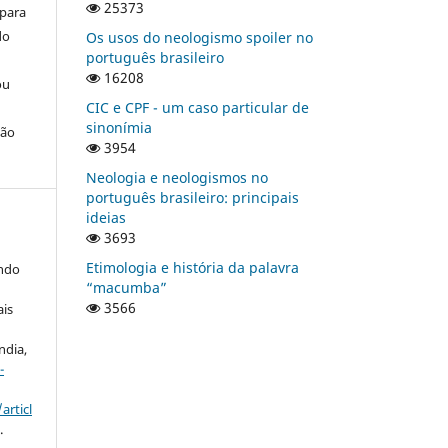
25373
 para
do
Os usos do neologismo spoiler no
português brasileiro
16208
ou
CIC e CPF - um caso particular de
sinonímia
ção
3954
Neologia e neologismos no
português brasileiro: principais
ideias
3693
Etimologia e história da palavra
ndo
“macumba”
3566
ais
ndia,
-
articl
.