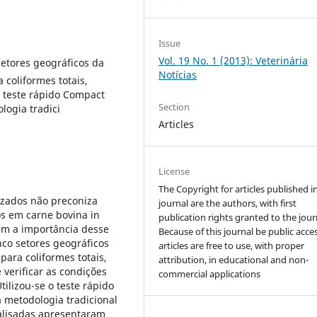
Issue
Vol. 19 No. 1 (2013): Veterinária
etores geográficos da
Notícias
coliformes totais,
 o teste rápido Compact
Section
logia tradici
Articles
License
The Copyright for articles published i
lizados não preconiza
journal are the authors, with first
s em carne bovina in
publication rights granted to the jour
em a importância desse
Because of this journal be public acces
co setores geográficos
articles are free to use, with proper
ara coliformes totais,
attribution, in educational and non-
 verificar as condições
commercial applications
ilizou-se o teste rápido
 metodologia tradicional
alisadas apresentaram