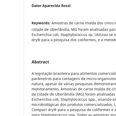
Daise Aparecida Rossi
Keywords:
Amostras de carne moída dos cinco s
cidade de Uberlândia, MG foram analisadas para 
Escherichia coli, Staphylococcus sp. Utilizou-se
dry® para a pesquisa dos coliformes, e a metodo
Abstract
A legislação brasileira para alimentos comercia
parâmetros para contagens de micro-organismo
natura, apesar de várias pesquisas demonstrar
monitoramento. Amostras de carne moída de cin
da cidade de Uberlândia (MG) foram analisadas p
Escherichia coli, Staphylococcus spp., visando-se
microbiológicas dos produtos comercializados. Ut
Compact dry® para a pesquisa de coliformes e a
para Staphylococcus spp. Todas as amostras an