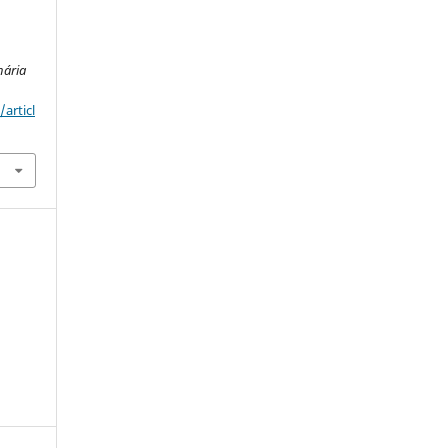
nária
articl