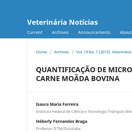
Veterinária Notícias
Current
Archives
Announcements
Abou
Home
/
Archives
/
Vol. 19 No. 1 (2013): Veterinária
QUANTIFICAÇÃO DE MICR
CARNE MOÃDA BOVINA
Isaura Maria Ferreira
Instituto Federal de Ciência e Tecnologia Triângulo Min
Héberly Fernandes Braga
Professor IFTM/Ituiutaba