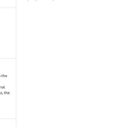
n the
nal.
s, the