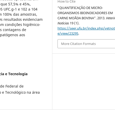
How to Cite
o que 57,5% e 45%,
“QUANTIFICAÇÃO DE MICRO-
5 UFC.g-1 e 102 a 104
ORGANISMOS BIOINDICADORES EM
em 100% das amostras,
CARNE MOÃDA BOVINA”. 2013.
Veteri
Os resultados evidenciam
Notícias
19 (1).
m condições higiênico-
https://seer.ufu.br/index.php/vetnot/
das contagens de
e/view/23295
.
e patógenos aos
More Citation Formats
cia e Tecnologia
ade Federal de
o e Tecnológico na área