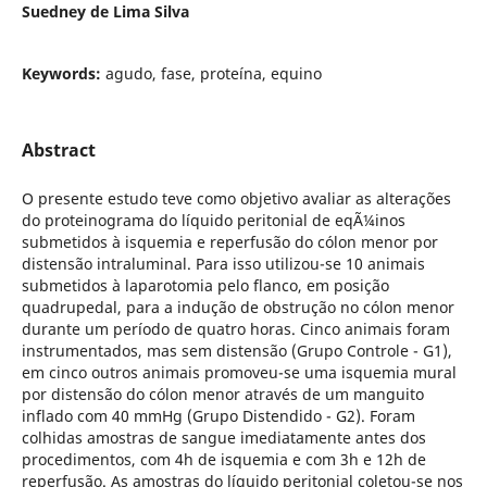
Suedney de Lima Silva
Keywords:
agudo, fase, proteína, equino
Abstract
O presente estudo teve como objetivo avaliar as alterações
do proteinograma do líquido peritonial de eqÃ¼inos
submetidos à isquemia e reperfusão do cólon menor por
distensão intraluminal. Para isso utilizou-se 10 animais
submetidos à laparotomia pelo flanco, em posição
quadrupedal, para a indução de obstrução no cólon menor
durante um período de quatro horas. Cinco animais foram
instrumentados, mas sem distensão (Grupo Controle - G1),
em cinco outros animais promoveu-se uma isquemia mural
por distensão do cólon menor através de um manguito
inflado com 40 mmHg (Grupo Distendido - G2). Foram
colhidas amostras de sangue imediatamente antes dos
procedimentos, com 4h de isquemia e com 3h e 12h de
reperfusão. As amostras do líquido peritonial coletou-se nos