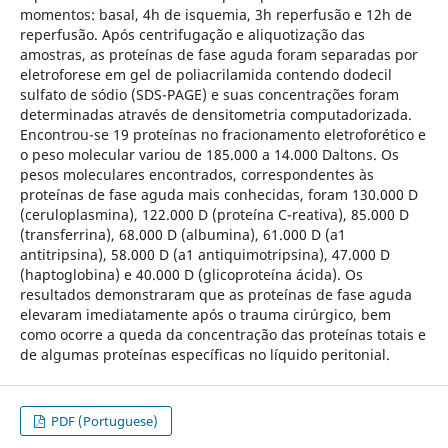
momentos: basal, 4h de isquemia, 3h reperfusão e 12h de
reperfusão. Após centrifugação e aliquotização das
amostras, as proteínas de fase aguda foram separadas por
eletroforese em gel de poliacrilamida contendo dodecil
sulfato de sódio (SDS-PAGE) e suas concentrações foram
determinadas através de densitometria computadorizada.
Encontrou-se 19 proteínas no fracionamento eletroforético e
o peso molecular variou de 185.000 a 14.000 Daltons. Os
pesos moleculares encontrados, correspondentes às
proteínas de fase aguda mais conhecidas, foram 130.000 D
(ceruloplasmina), 122.000 D (proteína C-reativa), 85.000 D
(transferrina), 68.000 D (albumina), 61.000 D (a1
antitripsina), 58.000 D (a1 antiquimotripsina), 47.000 D
(haptoglobina) e 40.000 D (glicoproteína ácida). Os
resultados demonstraram que as proteínas de fase aguda
elevaram imediatamente após o trauma cirúrgico, bem
como ocorre a queda da concentração das proteínas totais e
de algumas proteínas específicas no líquido peritonial.
PDF (Portuguese)