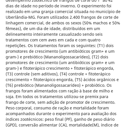
desempenho zootécnico de frangos de corte do 1° ao 42°
dias de idade no período de inverno. O experimento foi
realizado em uma granja comercial situada no município de
Uberlândia-MG. Foram utilizados 2.400 frangos de corte de
linhagem comercial, de ambos os sexos (50% machos e 50%
fêmeas), de um dia de idade, distribuídos em um
delineamento inteiramente casualizado sendo seis
tratamentos com cem aves em cada e com quatro
repetições. Os tratamentos foram os seguintes: (T1) dois
promotores de crescimento (um antibióticos gram+ e um
gram-) e prebiótico (Mananoligossacarídeo), (T2) dois
promotores de crescimento (um antibióticos gram+ e um
gram-) e fitoterápico crescimento + fitoterápico engorda,
(T3) controle (sem aditivos), (T4) controle + fitoterápico
crescimento + fitoterápico engorda, (T5) ácidos orgânicos e
(T6) prebiótico (Mananoligossacarídeo) + probiótico. Os
frangos foram alimentados com ração à base de milho e
soja. Em todos os tratamentos utilizou-se premix para
frango de corte, sem adição de promotor de crescimento.
Peso corporal, consumo de ração e mortalidade foram
acompanhados durante o experimento para avaliação dos
índices zootécnicos: peso final (PF), ganho de peso diário
(GPD), conversão alimentar (CA), mortalidade(M), índice de