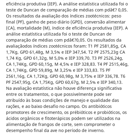
eficiência produtiva (IEP). A análise estatística utilizada foi o
teste de Duncan de comparação de médias com pdâ€? 0,05.
Os resultados da avaliação dos índices zootécnicos: peso
final (PF), ganho de peso diário (GPD), conversão alimentar
(CA), mortalidade (M), índice de eficiência produtiva (IEP). A
análise estatística utilizada foi o teste de Duncan de
comparação de médias com pdâ€?0,05. Os resultados da
avaliaçãodos índices zootécnicos foram: T1 PF 2581,85g, CA
1,7Kg, GPD 61,48g, M 3,5% e IEP 347,54. T2 PF 2575,23g CA
1,74 Kg, GPD 61,32g, M 5,0% e IEP 339,70. T3 PF 2526,24g,
CA 1,74Kg, GPD 60,15g, M 4,5% e IEP 328,83. T4 PF 2515,46g,
CA 1,74Kg, GPD 59,89g, M 3,25% e IEP 333,83. T5 PF
2561,16g, CA 1,72Kg, GPD 60,98g, M 3,75% e IEP 336,78. T6
PF 2547,95g, CA 1,75Kg, GPD 60,67g, M 2,5% e IEP 340,13.
Na avaliação estatística não houve diferença significativa
entre os tratamentos, o que possivelmente pode ser
atribuído às boas condições de manejo e qualidade das
rações, e ao baixo desafio no campo. Os antibióticos
promotores de crescimento, os prébióticos e probióticos, os
ácidos orgânicos e fitoterápicos podem ser utilizados na
alimentação de frangos de corte, sem comprometer o
desempenho final da ave no período de inverno.