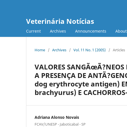
Veterinária Notícias
Current
Archives
Announcements
Abou
Home
/
Archives
/
Vol. 11 No. 1 (2005)
/
Articles
VALORES SANGÃœÃ?NEOS D
A PRESENÇA DE ANTÃ?GENO
dog erythrocyte antigen)
brachyurus) E CACHORROS
Adriana Alonso Novais
FCAV/UNESP - Jaboticabal - SP