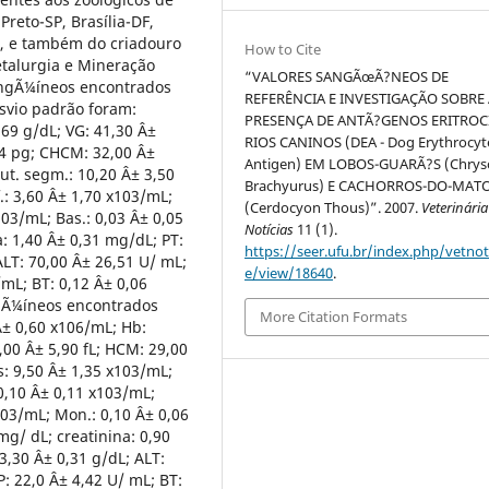
 Preto-SP, Brasília-DF,
, e também do criadouro
How to Cite
etalurgia e Mineração
“VALORES SANGÃœÃ?NEOS DE
angÃ¼íneos encontrados
REFERÊNCIA E INVESTIGAÇÃO SOBRE
svio padrão foram:
PRESENÇA DE ANTÃ?GENOS ERITROC
,69 g/dL; VG: 41,30 Â±
RIOS CANINOS (DEA - Dog Erythrocyt
04 pg; CHCM: 32,00 Â±
Antigen) EM LOBOS-GUARÃ?S (Chry
ut. segm.: 10,20 Â± 3,50
Brachyurus) E CACHORROS-DO-MAT
.: 3,60 Â± 1,70 x103/mL;
(Cerdocyon Thous)”. 2007.
Veterinária
103/mL; Bas.: 0,03 Â± 0,05
Notícias
11 (1).
: 1,40 Â± 0,31 mg/dL; PT:
https://seer.ufu.br/index.php/vetnot/
ALT: 70,00 Â± 26,51 U/ mL;
e/view/18640
.
mL; BT: 0,12 Â± 0,06
ngÃ¼íneos encontrados
More Citation Formats
± 0,60 x106/mL; Hb:
,00 Â± 5,90 fL; HCM: 29,00
s: 9,50 Â± 1,35 x103/mL;
0,10 Â± 0,11 x103/mL;
x103/mL; Mon.: 0,10 Â± 0,06
mg/ dL; creatinina: 0,90
3,30 Â± 0,31 g/dL; ALT:
: 22,0 Â± 4,42 U/ mL; BT: