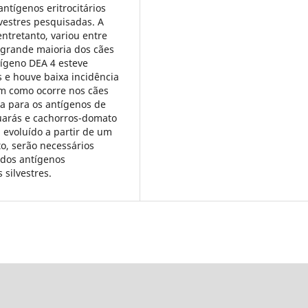
ntígenos eritrocitários
vestres pesquisadas. A
ntretanto, variou entre
 grande maioria dos cães
ntígeno DEA 4 esteve
 e houve baixa incidência
sim como ocorre nos cães
a para os antígenos de
uarás e cachorros-domato
evoluído a partir de um
to, serão necessários
 dos antígenos
 silvestres.