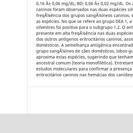
0,16 Â± 0,06 mg/dL; BD: 0,06 Â± 0,02 mg/dL. Os a
caninos foram observados nas duas espécies sil
freqÃ¼ência dos grupos sangÃ¼íneos caninos, e
as espécies. No que se refere ao grupo DEA 1, a
silvestres foi positiva para o subgrupo 1.2. O a
presente em alta freqÃ¼ência nas duas espécies
dos outros antígenos eritrocitários caninos, as
domésticos. A semelhança antigênica encontrad
grupo sangÃ¼íneo de cães domésticos, lobos-g
aproxima estas espécies, sugerindo que tenham 
ancestral comum (teoria monofilética). Entretan
estudos moleculares para confirmar a presença
eritrocitários caninos nas hemácias dos canídeos