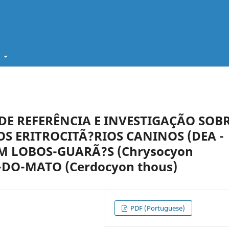
t
E REFERÊNCIA E INVESTIGAÇÃO SOB
S ERITROCITÃ?RIOS CANINOS (DEA -
 EM LOBOS-GUARÃ?S (Chrysocyon
-DO-MATO (Cerdocyon thous)
PDF (Portuguese)