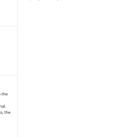
n the
nal.
s, the