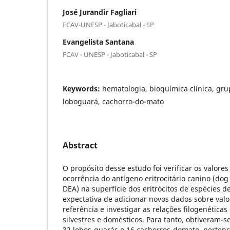
José Jurandir Fagliari
FCAV-UNESP - Jaboticabal - SP
Evangelista Santana
FCAV - UNESP - Jaboticabal - SP
Keywords:
hematologia, bioquímica clínica, gru
loboguará, cachorro-do-mato
Abstract
O propósito desse estudo foi verificar os valor
ocorrência do antígeno eritrocitário canino (dog
DEA) na superfície dos eritrócitos de espécies de
expectativa de adicionar novos dados sobre val
referência e investigar as relações filogenéticas
silvestres e domésticos. Para tanto, obtiveram-
32 lobos-guarás e 16 cachorros-domato, pertenc