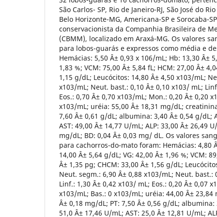
São Carlos- SP, Rio de Janeiro-RJ, São José do Rio
Belo Horizonte-MG, Americana-SP e Sorocaba-SP
conservacionista da Companhia Brasileira de M
(CBMM), localizado em Araxá-MG. Os valores s
para lobos-guarás e expressos como média e de
Hemácias: 5,50 Â± 0,93 x 106/mL; Hb: 13,30 Â± 5
1,83 %; VCM: 75,00 Â± 5,84 fL; HCM: 27,00 Â± 4,
1,15 g/dL; Leucócitos: 14,80 Â± 4,50 x103/mL; Ne
x103/mL; Neut. bast.: 0,10 Â± 0,10 x103/ mL; Linf
Eos.: 0,70 Â± 0,70 x103/mL; Mon.: 0,20 Â± 0,20 x
x103/mL; uréia: 55,00 Â± 18,31 mg/dL; creatinina
7,60 Â± 0,61 g/dL; albumina: 3,40 Â± 0,54 g/dL; 
AST: 49,00 Â± 14,77 U/mL; ALP: 33,00 Â± 26,49 U/
mg/dL; BD: 0,04 Â± 0,03 mg/ dL. Os valores sa
para cachorros-do-mato foram: Hemácias: 4,80 Â
14,00 Â± 5,64 g/dL; VG: 42,00 Â± 1,96 %; VCM: 89
Â± 1,35 pg; CHCM: 33,00 Â± 1,56 g/dL; Leucócito
Neut. segm.: 6,90 Â± 0,88 x103/mL; Neut. bast.: 
Linf.: 1,30 Â± 0,42 x103/ mL; Eos.: 0,20 Â± 0,07 
x103/mL; Bas.: 0 x103/mL; uréia: 44,00 Â± 23,84 
Â± 0,18 mg/dL; PT: 7,50 Â± 0,56 g/dL; albumina: 
51,0 Â± 17,46 U/mL; AST: 25,0 Â± 12,81 U/mL; ALP