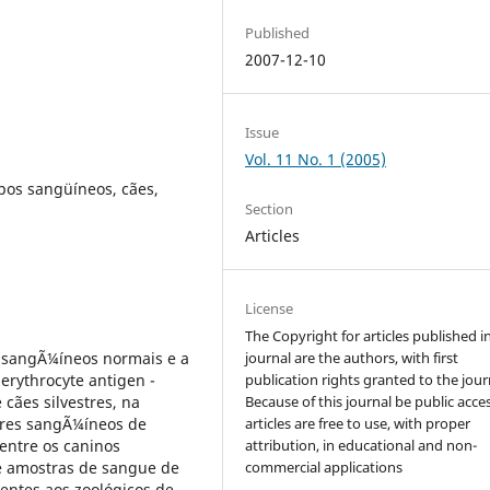
Published
2007-12-10
Issue
Vol. 11 No. 1 (2005)
pos sangüíneos, cães,
Section
Articles
License
The Copyright for articles published i
es sangÃ¼íneos normais e a
journal are the authors, with first
 erythrocyte antigen -
publication rights granted to the jour
 cães silvestres, na
Because of this journal be public acces
ores sangÃ¼íneos de
articles are free to use, with proper
 entre os caninos
attribution, in educational and non-
se amostras de sangue de
commercial applications
entes aos zoológicos de