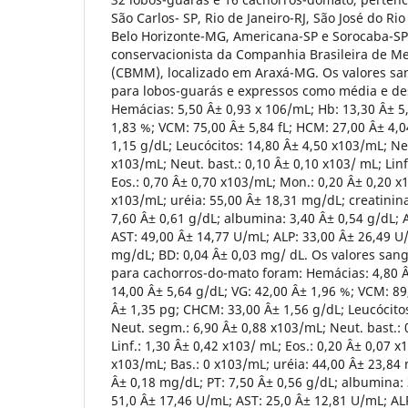
São Carlos- SP, Rio de Janeiro-RJ, São José do Rio
Belo Horizonte-MG, Americana-SP e Sorocaba-SP
conservacionista da Companhia Brasileira de M
(CBMM), localizado em Araxá-MG. Os valores s
para lobos-guarás e expressos como média e de
Hemácias: 5,50 Â± 0,93 x 106/mL; Hb: 13,30 Â± 5
1,83 %; VCM: 75,00 Â± 5,84 fL; HCM: 27,00 Â± 4,
1,15 g/dL; Leucócitos: 14,80 Â± 4,50 x103/mL; Ne
x103/mL; Neut. bast.: 0,10 Â± 0,10 x103/ mL; Linf
Eos.: 0,70 Â± 0,70 x103/mL; Mon.: 0,20 Â± 0,20 x
x103/mL; uréia: 55,00 Â± 18,31 mg/dL; creatinina
7,60 Â± 0,61 g/dL; albumina: 3,40 Â± 0,54 g/dL; 
AST: 49,00 Â± 14,77 U/mL; ALP: 33,00 Â± 26,49 U/
mg/dL; BD: 0,04 Â± 0,03 mg/ dL. Os valores sa
para cachorros-do-mato foram: Hemácias: 4,80 Â
14,00 Â± 5,64 g/dL; VG: 42,00 Â± 1,96 %; VCM: 89
Â± 1,35 pg; CHCM: 33,00 Â± 1,56 g/dL; Leucócito
Neut. segm.: 6,90 Â± 0,88 x103/mL; Neut. bast.: 
Linf.: 1,30 Â± 0,42 x103/ mL; Eos.: 0,20 Â± 0,07 
x103/mL; Bas.: 0 x103/mL; uréia: 44,00 Â± 23,84 
Â± 0,18 mg/dL; PT: 7,50 Â± 0,56 g/dL; albumina: 
51,0 Â± 17,46 U/mL; AST: 25,0 Â± 12,81 U/mL; ALP