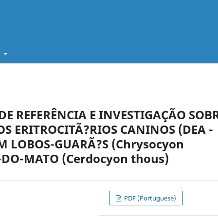
t
E REFERÊNCIA E INVESTIGAÇÃO SOB
S ERITROCITÃ?RIOS CANINOS (DEA -
 EM LOBOS-GUARÃ?S (Chrysocyon
-DO-MATO (Cerdocyon thous)
PDF (Portuguese)