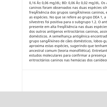
0,16 Â± 0,06 mg/dL; BD: 0,06 Â± 0,02 mg/dL. Os a
caninos foram observados nas duas espécies sil
freqÃ¼ência dos grupos sangÃ¼íneos caninos, e
as espécies. No que se refere ao grupo DEA 1, a
silvestres foi positiva para o subgrupo 1.2. O a
presente em alta freqÃ¼ência nas duas espécies
dos outros antígenos eritrocitários caninos, as
domésticos. A semelhança antigênica encontrad
grupo sangÃ¼íneo de cães domésticos, lobos-g
aproxima estas espécies, sugerindo que tenham 
ancestral comum (teoria monofilética). Entretan
estudos moleculares para confirmar a presença
eritrocitários caninos nas hemácias dos canídeos