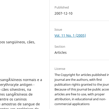
Published
2007-12-10
Issue
Vol. 11 No. 1 (2005)
pos sangüíneos, cães,
Section
Articles
License
The Copyright for articles published i
es sangÃ¼íneos normais e a
journal are the authors, with first
 erythrocyte antigen -
publication rights granted to the jour
 cães silvestres, na
Because of this journal be public acces
ores sangÃ¼íneos de
articles are free to use, with proper
 entre os caninos
attribution, in educational and non-
se amostras de sangue de
commercial applications
entes aos zoológicos de