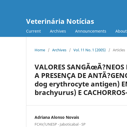
Veterinária Notícias
Current
Archives
Announcements
Abou
Home
/
Archives
/
Vol. 11 No. 1 (2005)
/
Articles
VALORES SANGÃœÃ?NEOS D
A PRESENÇA DE ANTÃ?GENO
dog erythrocyte antigen)
brachyurus) E CACHORROS
Adriana Alonso Novais
FCAV/UNESP - Jaboticabal - SP