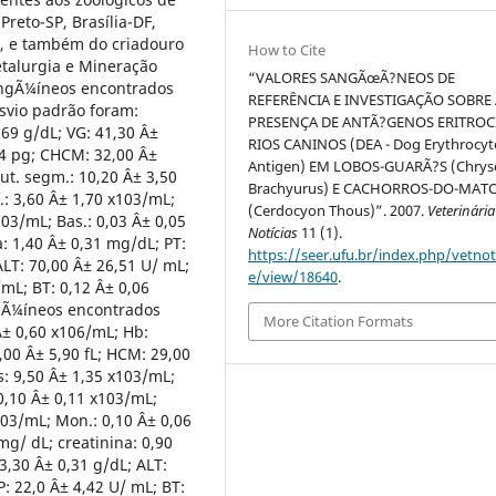
 Preto-SP, Brasília-DF,
, e também do criadouro
How to Cite
etalurgia e Mineração
“VALORES SANGÃœÃ?NEOS DE
angÃ¼íneos encontrados
REFERÊNCIA E INVESTIGAÇÃO SOBRE
svio padrão foram:
PRESENÇA DE ANTÃ?GENOS ERITROC
,69 g/dL; VG: 41,30 Â±
RIOS CANINOS (DEA - Dog Erythrocyt
04 pg; CHCM: 32,00 Â±
Antigen) EM LOBOS-GUARÃ?S (Chry
ut. segm.: 10,20 Â± 3,50
Brachyurus) E CACHORROS-DO-MAT
.: 3,60 Â± 1,70 x103/mL;
(Cerdocyon Thous)”. 2007.
Veterinária
103/mL; Bas.: 0,03 Â± 0,05
Notícias
11 (1).
: 1,40 Â± 0,31 mg/dL; PT:
https://seer.ufu.br/index.php/vetnot/
ALT: 70,00 Â± 26,51 U/ mL;
e/view/18640
.
mL; BT: 0,12 Â± 0,06
ngÃ¼íneos encontrados
More Citation Formats
± 0,60 x106/mL; Hb:
,00 Â± 5,90 fL; HCM: 29,00
s: 9,50 Â± 1,35 x103/mL;
0,10 Â± 0,11 x103/mL;
x103/mL; Mon.: 0,10 Â± 0,06
mg/ dL; creatinina: 0,90
3,30 Â± 0,31 g/dL; ALT:
: 22,0 Â± 4,42 U/ mL; BT: