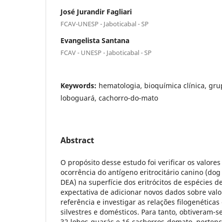
José Jurandir Fagliari
FCAV-UNESP - Jaboticabal - SP
Evangelista Santana
FCAV - UNESP - Jaboticabal - SP
Keywords:
hematologia, bioquímica clínica, gru
loboguará, cachorro-do-mato
Abstract
O propósito desse estudo foi verificar os valor
ocorrência do antígeno eritrocitário canino (dog
DEA) na superfície dos eritrócitos de espécies de
expectativa de adicionar novos dados sobre val
referência e investigar as relações filogenéticas
silvestres e domésticos. Para tanto, obtiveram-
32 lobos-guarás e 16 cachorros-domato, pertenc