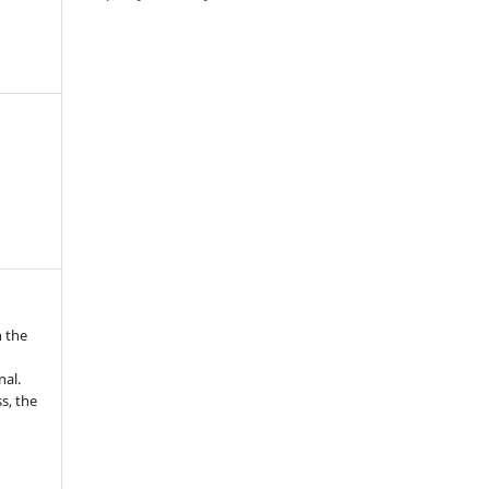
n the
nal.
s, the