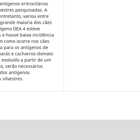
ntígenos eritrocitários
vestres pesquisadas. A
ntretanto, variou entre
 grande maioria dos cães
ntígeno DEA 4 esteve
 e houve baixa incidência
sim como ocorre nos cães
a para os antígenos de
uarás e cachorros-domato
evoluído a partir de um
to, serão necessários
 dos antígenos
 silvestres.