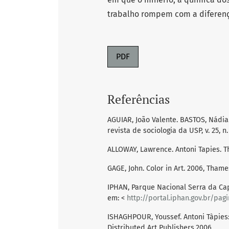
trabalho rompem com a diferença
PDF
Referências
AGUIAR, João Valente. BASTOS, Nádia
revista de sociologia da USP, v. 25, n.
ALLOWAY, Lawrence. Antoni Tapies. T
GAGE, John. Color in Art. 2006, Tha
IPHAN, Parque Nacional Serra da Capi
em: <
http://portal.iphan.gov.br/pag
ISHAGHPOUR, Youssef. Antoni Tàpies: 
Distributed Art Publishers,2006.