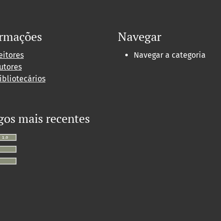
ormações
Navegar
eitores
Navegar a categoria
utores
ibliotecários
gos mais recentes