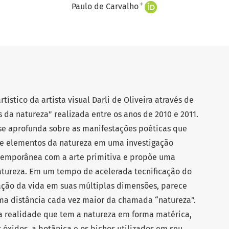
+
Paulo de Carvalho
rtístico da artista visual Darli de Oliveira através de
da natureza” realizada entre os anos de 2010 e 2011.
e se aprofunda sobre as manifestações poéticas que
 de elementos da natureza em uma investigação
ntemporânea com a arte primitiva e propõe uma
atureza. Em um tempo de acelerada tecnificação do
zação da vida em suas múltiplas dimensões, parece
ma distância cada vez maior da chamada “natureza”.
uma realidade que tem a natureza em forma matérica,
óxidos, a botânica e os bichos utilizados em seu