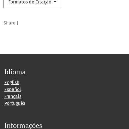
Formatos de Citação
Share
|
Idioma
English
Español
Français
Português
Informações