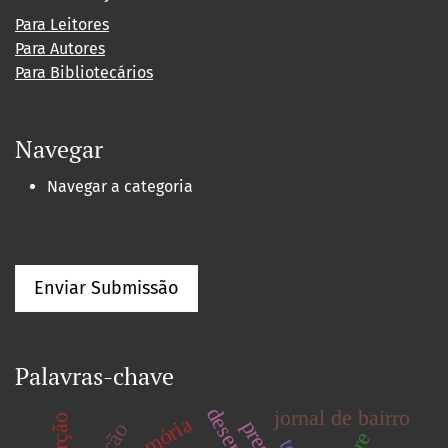
Para Leitores
Para Autores
Para Bibliotecários
Navegar
Navegar a categoria
Enviar Submissão
Palavras-chave
desenho
jornal de bairro
memória