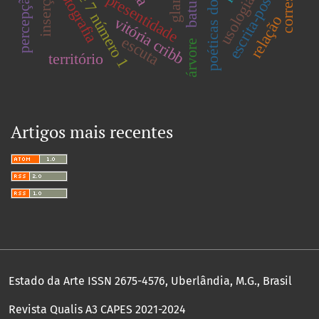
volume 7 número 1
escrita-postal
fotografia
inserção
percepção
presentidade
usologia
relação
vitória cribb
escuta
árvore
território
Artigos mais recentes
Estado da Arte ISSN 2675-4576, Uberlândia, M.G., Brasil
Revista Qualis A3 CAPES 2021-2024