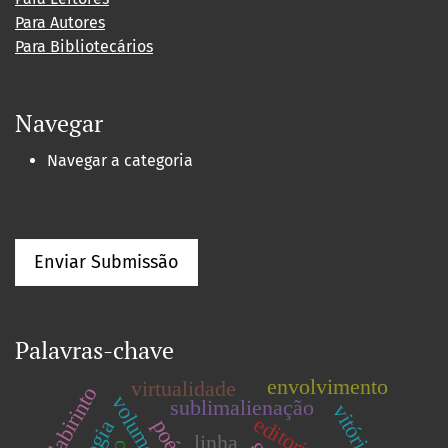
Para Autores
Para Bibliotecários
Navegar
Navegar a categoria
Enviar Submissão
Palavras-chave
envolvimento
virtualidade
labirinto
sublimalienação
editorial
linha