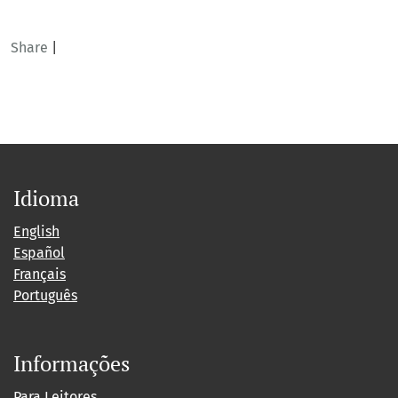
Share
|
Idioma
English
Español
Français
Português
Informações
Para Leitores