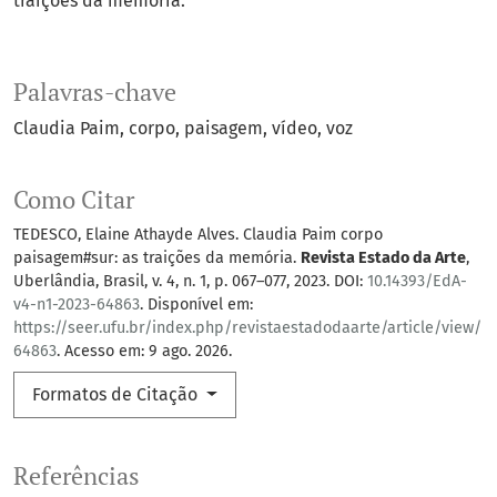
traições da memória.
Palavras-chave
Claudia Paim
corpo
paisagem
vídeo
voz
Como Citar
TEDESCO, Elaine Athayde Alves. Claudia Paim corpo
paisagem#sur: as traições da memória.
Revista Estado da Arte
,
Uberlândia, Brasil, v. 4, n. 1, p. 067–077, 2023. DOI:
10.14393/EdA-
v4-n1-2023-64863
. Disponível em:
https://seer.ufu.br/index.php/revistaestadodaarte/article/view/
64863
. Acesso em: 9 ago. 2026.
Formatos de Citação
Referências