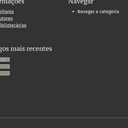
ormações
Navegar
eitores
Navegar a categoria
utores
ibliotecários
gos mais recentes