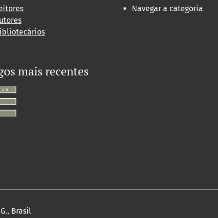
eitores
Navegar a categoria
utores
ibliotecários
gos mais recentes
., Brasil