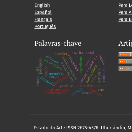
English
Para L
Español
Para A
Français
Para B
Português
Palavras-chave
Arti
escrita-postal
desenho
virtualidade
glamour
volume 7 número 1
escuta
sublimalienação
expediente
futuro
presentidade
percepção
estado da arte
maternidade
relação
vitória cribb
cotidiano
território
memória
linha
corpo
editorial
fotografia
poéticas do envolvimento
inserção
usologia
monstruosidade
arte
árvore
performance
Estado da Arte ISSN 2675-4576, Uberlândia, M.G