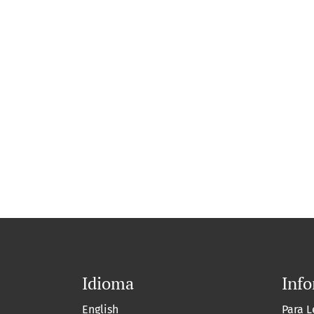
Idioma
Inf
English
Para L