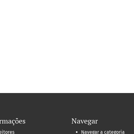
ormações
Navegar
eitores
Navegar a categoria