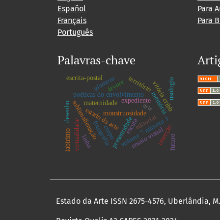
Español
Para A
Français
Para B
Português
Palavras-chave
Arti
escrita-postal
glamour
território
usologia
árvore
vitória cribb
memória
poéticas do envolvimento
expediente
sublimalienação
maternidade
desenho
arte
estado da arte
monstruosidade
editorial
volume 7 número 1
presentidade
escuta
virtualidade
fotografia
inserção
corpo
ensaio visual
labirinto
futuro
linha
Estado da Arte ISSN 2675-4576, Uberlândia, M.G