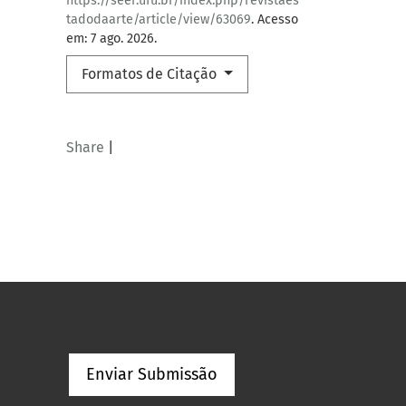
https://seer.ufu.br/index.php/revistaes
tadodaarte/article/view/63069
. Acesso
em: 7 ago. 2026.
Formatos de Citação
Share
|
Enviar Submissão