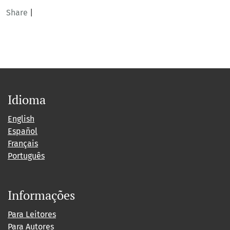
Share
|
Idioma
English
Español
Français
Português
Informações
Para Leitores
Para Autores