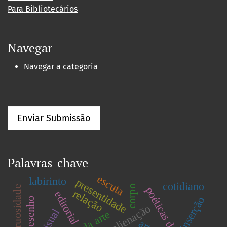
Para Bibliotecários
Navegar
Navegar a categoria
Enviar Submissão
Palavras-chave
escuta
labirinto
presentidade
cotidiano
corpo
monstruosidade
relação
editorial
inserção
desenho
sublimalienação