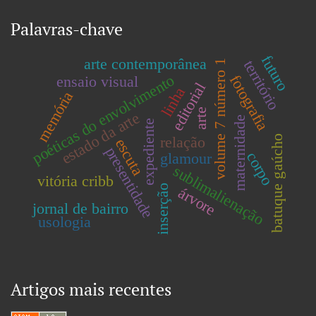
Palavras-chave
futuro
arte contemporânea
território
volume 7 número 1
poéticas do envolvimento
fotografia
ensaio visual
editorial
linha
memória
arte
estado da arte
maternidade
expediente
relação
batuque gaúcho
escuta
presentidade
corpo
glamour
sublimalienação
vitória cribb
inserção
árvore
jornal de bairro
usologia
Artigos mais recentes