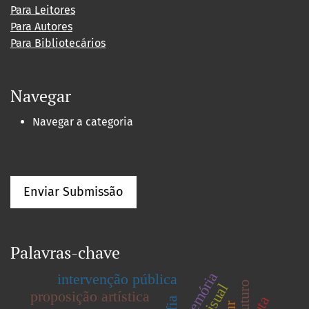
Para Leitores
Para Autores
Para Bibliotecários
Navegar
Navegar a categoria
Enviar Submissão
Palavras-chave
memória
intervenção pública
futuro
proposição artística