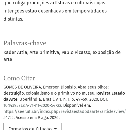
que coliga produções artísticas e culturais cujas
intenções estão desenhadas em temporalidades
distintas.
Palavras-chave
Kader Attia
Arte primitiva
Pablo Picasso
exposição de
arte
Como Citar
GOMES DE OLIVEIRA, Emerson Dionisio. Abra seus olhos:
destruição, colonialismo e o primitivo no museu.
Revista Estado
da Arte
, Uberlândia, Brasil, v. 1, n. 1, p. 49–69, 2020. DOI:
10.14393/EdA-v1-n1-2020-54722
. Disponível em:
https://seer.ufu.br/index.php/revistaestadodaarte/article/view/
54722
. Acesso em: 9 ago. 2026.
Formatos de Citação