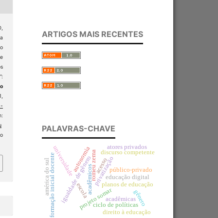
,
ARTIGOS MAIS RECENTES
ia
ão
e
s
:
ão
1,
-
:
u
PALAVRAS-CHAVE
o
atores privados
universidade
autonomia
discurso competente
romeu zema
formação inicial docente
igualdade de gênero
privatização
acesso
américa do sul
acadêmicos
público-privado
educação digital
planos de educação
escola
projeto somar
gênero
acadêmicas
ciclo de políticas
direito à educação