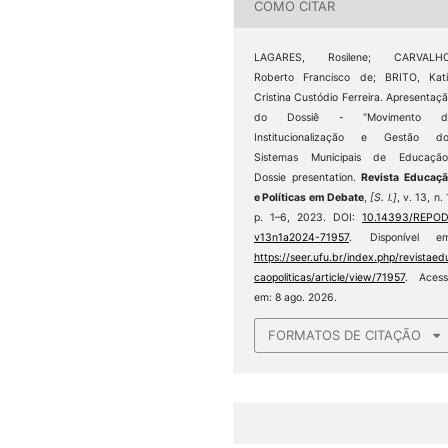
COMO CITAR
LAGARES, Rosilene; CARVALHO
Roberto Francisco de; BRITO, Kat
Cristina Custódio Ferreira. Apresentaç
do Dossiê - “Movimento d
Institucionalização e Gestão do
Sistemas Municipais de Educação”
Dossie presentation.
Revista Educaç
e Políticas em Debate
,
[S. l.]
, v. 13, n. 
p. 1–6, 2023. DOI:
10.14393/REPOD
v13n1a2024-71957
. Disponível em
https://seer.ufu.br/index.php/revistaed
caopoliticas/article/view/71957
. Acess
em: 8 ago. 2026.
FORMATOS DE CITAÇÃO