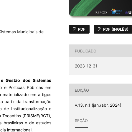
PDF
PDF (INGLÊS)
 Sistemas Municipais de
PUBLICADO
2023-12-31
o e Gestão dos Sistemas
o e Políticas Públicas em
EDIÇÃO
 materializado em artigos
 a partir da transformação
v.13, n.1 (jan./abr. 2024)
de Institucionalização e
o Tocantins (PRISME/RCT),
SEÇÃO
s brasileiras e de estudos
ia internacional.