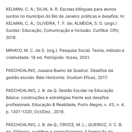
KELMAN, C. A.; SILVA, A. R. Escolas bilíngues para alunos
surdos no município do Rio de Janeiro: práticas e desafios. In:
KELMAN, C. A.; OLIVEIRA, T. F. de; ALMEIDA, S. D. (orgs.)
Surdez: Educação, Comunicação e Inclusão. Curitiba: CRV,
2018.
MINAYO, M. C. de S. (org.). Pesquisa Social. Teoria, método e
criatividade. 18 ed. Petrópolis: Vozes, 2001.
PASCHOALINO, Jussara Bueno de Queiroz. Desafios da
gestão escolar. Belo Horizonte: Studium Eficaz, 2017.
PASCHOALINO, J. B. de Q. Gestão Escolar na Educação
Básica: construções e estratégias frente aos desafios
profissionais. Educação & Realidade, Porto Alegre, v. 43, n. 4,
p. 1301-1320, Oct/Dez., 2018.
PASCHOALINO, J. B. de Q.; CROCE, M. L.; QUEIROZ, V. C. B.
de. Diálogos, partilhas e aprendizagens: A formação do