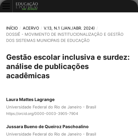
INÍCIO
/
ACERVO
/
V.13, N.1 (JAN./ABR. 2024)
/
DOSSIÊ - MOVIMENTO DE INSTITUCIONALIZAÇÃO E GESTÃO
DOS SISTEMAS MUNICIPAIS DE EDUCAÇÃO
Gestão escolar inclusiva e surdez:
análise de publicações
acadêmicas
Laura Mattes Lagrange
Universidade Federal do Rio de Janeiro - Brasil
https://orcid.org/0000-0003-3905-7904
Jussara Bueno de Queiroz Paschoalino
Universidade Federal do Rio de Janeiro - Brasil