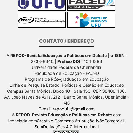
CONTATO / ENDEREÇO
A
REPOD-Revista Educação e Políticas em Debate
|
e-ISSN
:
2238-8346 |
Prefixo DOI
: 10.14393
Universidade Federal de Uberlândia
Faculdade de Educação - FACED
Programa de Pós-graduação em Educação
Linha de Pesquisa Estado, Políticas e Gestão em Educação
Campus Santa Mônica, Bloco 1G , Sala 153, CEP 38408-100,
Av.
João Naves de Ávila, 2121-Bairro Santa Mônica, Uberlândia -
MG
E-mail:
repodufu@gmail.com
A
REPOD-Revista Educação e Políticas em Debate
esta
licenciada com
Creative Commons Atribuição-NãoComercial-
SemDerivações 4.0 Internacional