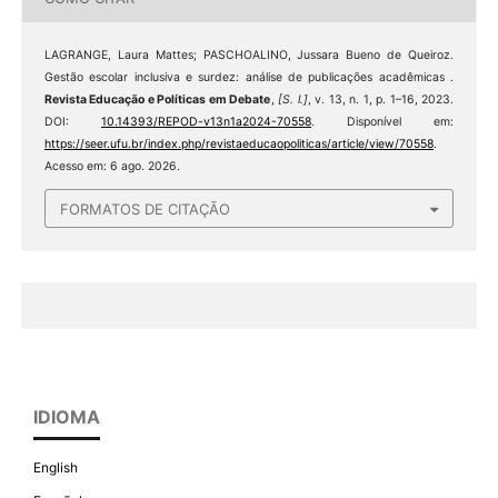
LAGRANGE, Laura Mattes; PASCHOALINO, Jussara Bueno de Queiroz.
Gestão escolar inclusiva e surdez: análise de publicações acadêmicas .
Revista Educação e Políticas em Debate
,
[S. l.]
, v. 13, n. 1, p. 1–16, 2023.
DOI:
10.14393/REPOD-v13n1a2024-70558
. Disponível em:
https://seer.ufu.br/index.php/revistaeducaopoliticas/article/view/70558
.
Acesso em: 6 ago. 2026.
FORMATOS DE CITAÇÃO
IDIOMA
English