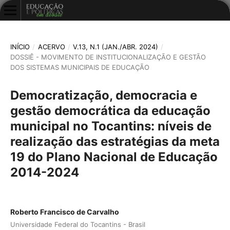
INÍCIO
/
ACERVO
/
V.13, N.1 (JAN./ABR. 2024)
/
DOSSIÊ - MOVIMENTO DE INSTITUCIONALIZAÇÃO E GESTÃO
DOS SISTEMAS MUNICIPAIS DE EDUCAÇÃO
Democratização, democracia e
gestão democrática da educação
municipal no Tocantins: níveis de
realização das estratégias da meta
19 do Plano Nacional de Educação
2014-2024
Roberto Francisco de Carvalho
Universidade Federal do Tocantins - Brasil