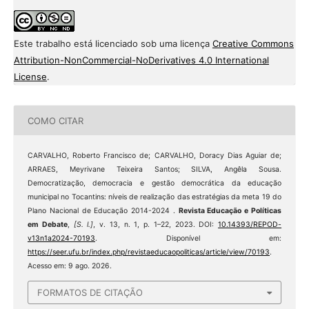
Este trabalho está licenciado sob uma licença
Creative Commons
Attribution-NonCommercial-NoDerivatives 4.0 International
License
.
COMO CITAR
CARVALHO, Roberto Francisco de; CARVALHO, Doracy Dias Aguiar de;
ARRAES, Meyrivane Teixeira Santos; SILVA, Angêla Sousa.
Democratização, democracia e gestão democrática da educação
municipal no Tocantins: níveis de realização das estratégias da meta 19 do
Plano Nacional de Educação 2014-2024 .
Revista Educação e Políticas
em Debate
,
[S. l.]
, v. 13, n. 1, p. 1–22, 2023. DOI:
10.14393/REPOD-
v13n1a2024-70193
. Disponível em:
https://seer.ufu.br/index.php/revistaeducaopoliticas/article/view/70193
.
Acesso em: 9 ago. 2026.
FORMATOS DE CITAÇÃO