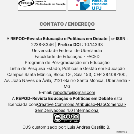
CONTATO / ENDEREÇO
A
REPOD-Revista Educação e Políticas em Debate
|
e-ISSN
:
2238-8346 |
Prefixo DOI
: 10.14393
Universidade Federal de Uberlândia
Faculdade de Educação - FACED
Programa de Pós-graduação em Educação
Linha de Pesquisa Estado, Políticas e Gestão em Educação
Campus Santa Mônica, Bloco 1G , Sala 153, CEP 38408-100,
Av.
João Naves de Ávila, 2121-Bairro Santa Mônica, Uberlândia -
MG
E-mail:
repodufu@gmail.com
A
REPOD-Revista Educação e Políticas em Debate
esta
licenciada com
Creative Commons Atribuição-NãoComercial-
SemDerivações 4.0 Internacional
OJS customizado por:
Luis Andrés Castillo B.