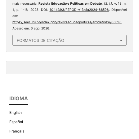
mais necessária.
Revista Educação e Políticas em Debate
,
[S. l.]
, v. 13, n.
1, p. 1–18, 2023. DOI:
10.14393/REPOD-v13n1a2024-68596
. Disponível
em:
https://seer.ufu.br/index.php/revistaeducaopoliticas/article/view/68596
.
Acesso em: 6 ago. 2026.
FORMATOS DE CITAÇÃO
IDIOMA
English
Español
Français