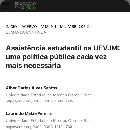
INÍCIO
/
ACERVO
/
V.13, N.1 (JAN./ABR. 2024)
/
DEMANDA CONTÍNUA
Assistência estudantil na UFVJM:
uma política pública cada vez
mais necessária
Alber Carlos Alves Santos
Universidade Estadual de Montes Claros - Brasil
https://orcid.org/0000-0002-4085-6642
Laurindo Mékie Pereira
Universidade Estadual de Montes Claros - Brasil
https://orcid.org/0000-0003-1318-1798