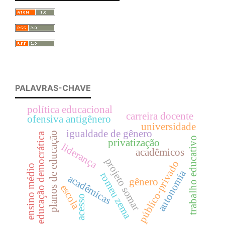
PALAVRAS-CHAVE
política educacional
carreira docente
ofensiva antigênero
universidade
igualdade de gênero
planos de educação
educação democrática
trabalho educativo
privatização
liderança
acadêmicos
projeto somar
público-privado
ensino médio
autonomia
romeu zema
acadêmicas
gênero
escola
acesso