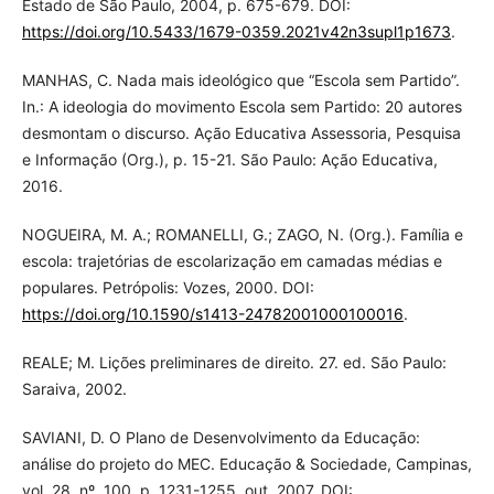
Estado de São Paulo, 2004, p. 675-679. DOI:
https://doi.org/10.5433/1679-0359.2021v42n3supl1p1673
.
MANHAS, C. Nada mais ideológico que “Escola sem Partido”.
In.: A ideologia do movimento Escola sem Partido: 20 autores
desmontam o discurso. Ação Educativa Assessoria, Pesquisa
e Informação (Org.), p. 15-21. São Paulo: Ação Educativa,
2016.
NOGUEIRA, M. A.; ROMANELLI, G.; ZAGO, N. (Org.). Família e
escola: trajetórias de escolarização em camadas médias e
populares. Petrópolis: Vozes, 2000. DOI:
https://doi.org/10.1590/s1413-24782001000100016
.
REALE; M. Lições preliminares de direito. 27. ed. São Paulo:
Saraiva, 2002.
SAVIANI, D. O Plano de Desenvolvimento da Educação:
análise do projeto do MEC. Educação & Sociedade, Campinas,
vol. 28, nº. 100, p. 1231-1255, out. 2007. DOI: