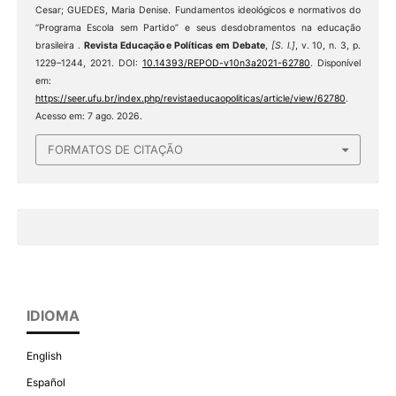
Cesar; GUEDES, Maria Denise. Fundamentos ideológicos e normativos do
“Programa Escola sem Partido” e seus desdobramentos na educação
brasileira .
Revista Educação e Políticas em Debate
,
[S. l.]
, v. 10, n. 3, p.
1229–1244, 2021. DOI:
10.14393/REPOD-v10n3a2021-62780
. Disponível
em:
https://seer.ufu.br/index.php/revistaeducaopoliticas/article/view/62780
.
Acesso em: 7 ago. 2026.
FORMATOS DE CITAÇÃO
IDIOMA
English
Español