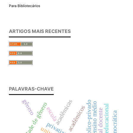
Para Bibliotecários
ARTIGOS MAIS RECENTES
PALAVRAS-CHAVE
gênero
acadêmicas
público-privado
igualdade de gênero
ensino médio
política educacional
acadêmicos
escola
privatização