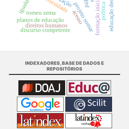
formação inicial docente
educação democrática
universidade
projeto somar
acesso
romeu zema
planos de educação
direitos humanos
discurso competente
INDEXADORES, BASE DE DADOS E
REPOSITÓRIOS