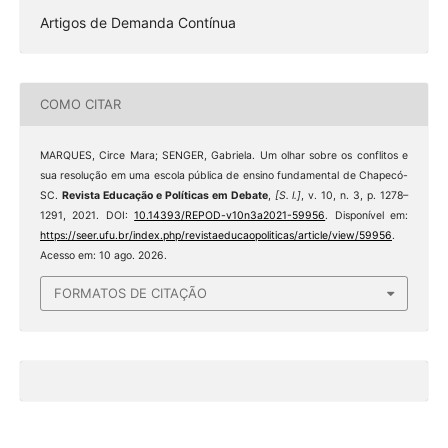
Artigos de Demanda Contínua
COMO CITAR
MARQUES, Circe Mara; SENGER, Gabriela. Um olhar sobre os conflitos e
sua resolução em uma escola pública de ensino fundamental de Chapecó-
SC.
Revista Educação e Políticas em Debate
,
[S. l.]
, v. 10, n. 3, p. 1278–
1291, 2021. DOI:
10.14393/REPOD-v10n3a2021-59956
. Disponível em:
https://seer.ufu.br/index.php/revistaeducaopoliticas/article/view/59956
.
Acesso em: 10 ago. 2026.
FORMATOS DE CITAÇÃO