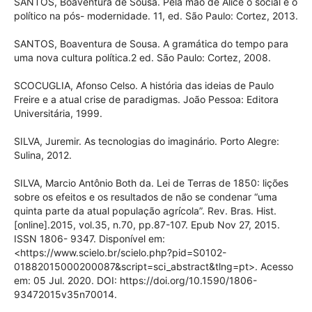
SANTOS, Boaventura de Sousa. Pela mão de Alice o social e o
político na pós- modernidade. 11, ed. São Paulo: Cortez, 2013.
SANTOS, Boaventura de Sousa. A gramática do tempo para
uma nova cultura política.2 ed. São Paulo: Cortez, 2008.
SCOCUGLIA, Afonso Celso. A história das ideias de Paulo
Freire e a atual crise de paradigmas. João Pessoa: Editora
Universitária, 1999.
SILVA, Juremir. As tecnologias do imaginário. Porto Alegre:
Sulina, 2012.
SILVA, Marcio Antônio Both da. Lei de Terras de 1850: lições
sobre os efeitos e os resultados de não se condenar “uma
quinta parte da atual população agrícola”. Rev. Bras. Hist.
[online].2015, vol.35, n.70, pp.87-107. Epub Nov 27, 2015.
ISSN 1806- 9347. Disponível em:
<https://www.scielo.br/scielo.php?pid=S0102-
01882015000200087&script=sci_abstract&tlng=pt>. Acesso
em: 05 Jul. 2020. DOI: https://doi.org/10.1590/1806-
93472015v35n70014.