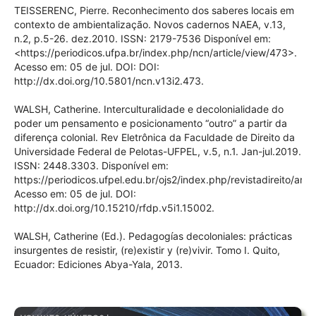
TEISSERENC, Pierre. Reconhecimento dos saberes locais em
contexto de ambientalização. Novos cadernos NAEA, v.13,
n.2, p.5-26. dez.2010. ISSN: 2179-7536 Disponível em:
<https://periodicos.ufpa.br/index.php/ncn/article/view/473>.
Acesso em: 05 de jul. DOI: DOI:
http://dx.doi.org/10.5801/ncn.v13i2.473.
WALSH, Catherine. Interculturalidade e decolonialidade do
poder um pensamento e posicionamento “outro” a partir da
diferença colonial. Rev Eletrônica da Faculdade de Direito da
Universidade Federal de Pelotas-UFPEL, v.5, n.1. Jan-jul.2019.
ISSN: 2448.3303. Disponível em:
https://periodicos.ufpel.edu.br/ojs2/index.php/revistadireito/arti
Acesso em: 05 de jul. DOI:
http://dx.doi.org/10.15210/rfdp.v5i1.15002.
WALSH, Catherine (Ed.). Pedagogías decoloniales: prácticas
insurgentes de resistir, (re)existir y (re)vivir. Tomo I. Quito,
Ecuador: Ediciones Abya-Yala, 2013.