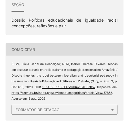
SEÇÃO
Dossiê: Políticas educacionais de igualdade racial
concepções, reflexões e plur
COMO CITAR
SILVA, Lúcia Isabel da Conceição; NERI, Isabell Theresa Tavares. Teorias
em disputa: o duelo entre liberalismo e pedagogia decolonial na Amazônia /
Dispute theories: the duel between liberalism and decolonial pedagogy in
the Amazon.
Revista Educação e Políticas em Debate
,
[S. l.]
, v. 9, n. 3, p.
587–618, 2020. DOI:
10.14393/REPOD-v9n3a2020-57852
. Disponível em:
https://seer.ufu.br/index.php/revistaeducaopoliticas/article/view/57852
.
Acesso em: 8 ago. 2026.
FORMATOS DE CITAÇÃO