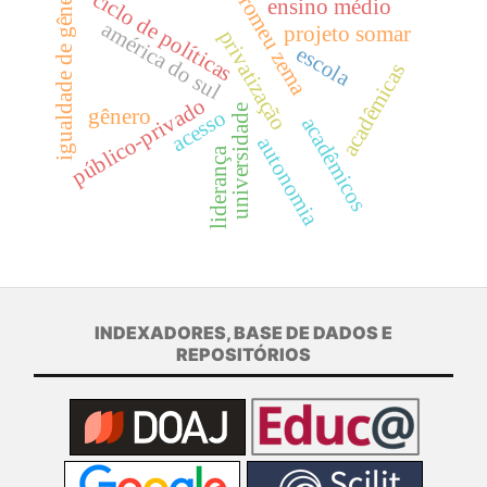
igualdade de gênero
ciclo de políticas
romeu zema
ensino médio
américa do sul
projeto somar
privatização
escola
acadêmicas
público-privado
universidade
gênero
acesso
acadêmicos
autonomia
liderança
INDEXADORES, BASE DE DADOS E
REPOSITÓRIOS