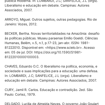
pública moderna. In: LOMBARDI, J.C; SANFELICE, J.L (orgs).
Liberalismo e educação em debate. Campinas: Autores
Associados, 2007.
ARROYO, Miguel. Outros sujeitos, outras pedagogias. Rio de
Janeiro: Vozes, 2012.
BECKER, Bertha. Novas territorialidades na Amazônia: desafio
às políticas públicas. Museu paraense Emílio Goeldi. Ciências
Humanas, Belém, v.5, n.1, p.17-23, jan-abr. ISSN: 1981-
81222010. Disponível em: <https://www.scielo.br>. Acesso
em: 05 de jul. DOI: https://doi.org/10.1590/S1981-
81222010000100003.
CHAVES, Eduardo O.C. O liberalismo na política, economia, e
sociedade e suas implicações para a educação: uma defesa.
In: LOMBARDI, J.C; SANFELICE, J.L (orgs). Liberalismo e
educação em debate. Campinas: Autores Associados, 2007.
CURY, Jamil R. Carlos. Educação e contradição. 2ed. São
Paulo: Cortez, 1979.
DELGADO, Lucilia de Almeida Neves. O governo João Goulart