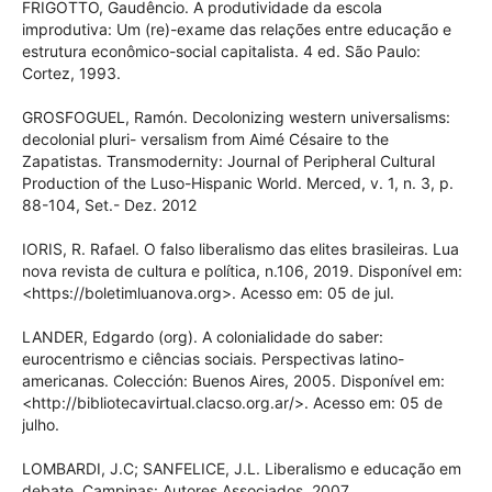
FRIGOTTO, Gaudêncio. A produtividade da escola
improdutiva: Um (re)-exame das relações entre educação e
estrutura econômico-social capitalista. 4 ed. São Paulo:
Cortez, 1993.
GROSFOGUEL, Ramón. Decolonizing western universalisms:
decolonial pluri- versalism from Aimé Césaire to the
Zapatistas. Transmodernity: Journal of Peripheral Cultural
Production of the Luso-Hispanic World. Merced, v. 1, n. 3, p.
88-104, Set.- Dez. 2012
IORIS, R. Rafael. O falso liberalismo das elites brasileiras. Lua
nova revista de cultura e política, n.106, 2019. Disponível em:
<https://boletimluanova.org>. Acesso em: 05 de jul.
LANDER, Edgardo (org). A colonialidade do saber:
eurocentrismo e ciências sociais. Perspectivas latino-
americanas. Colección: Buenos Aires, 2005. Disponível em:
<http://bibliotecavirtual.clacso.org.ar/>. Acesso em: 05 de
julho.
LOMBARDI, J.C; SANFELICE, J.L. Liberalismo e educação em
debate. Campinas: Autores Associados, 2007.