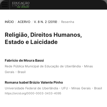
INÍCIO
/
ACERVO
/
V. 8 N. 2 (2019)
/
Resenha
Religião, Direitos Humanos,
Estado e Laicidade
Fabrício de Moura Bassi
Rede Pública Municipal de Educação de Uberlândia - Minas
Gerais - Brasil
Romana Isabel Brázio Valente Pinho
Universidade Federal de Uberlândia - UFU - Minas Gerais - Brasil
https://orcid.org/0000-0003-3433-4095