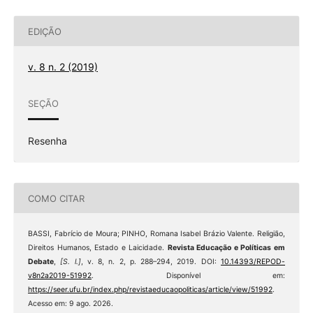
EDIÇÃO
v. 8 n. 2 (2019)
SEÇÃO
Resenha
COMO CITAR
BASSI, Fabrício de Moura; PINHO, Romana Isabel Brázio Valente. Religião,
Direitos Humanos, Estado e Laicidade.
Revista Educação e Políticas em
Debate
,
[S. l.]
, v. 8, n. 2, p. 288–294, 2019. DOI:
10.14393/REPOD-
v8n2a2019-51992
. Disponível em:
https://seer.ufu.br/index.php/revistaeducaopoliticas/article/view/51992
.
Acesso em: 9 ago. 2026.