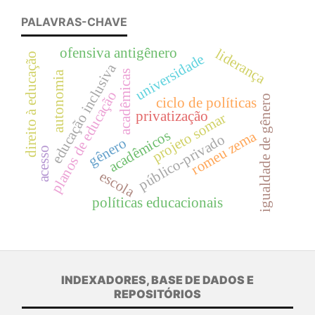
PALAVRAS-CHAVE
ofensiva antigênero
liderança
direito à educação
universidade
educação inclusiva
acadêmicas
autonomia
planos de educação
igualdade de gênero
ciclo de políticas
privatização
projeto somar
acadêmicos
romeu zema
público-privado
gênero
acesso
escola
políticas educacionais
INDEXADORES, BASE DE DADOS E
REPOSITÓRIOS