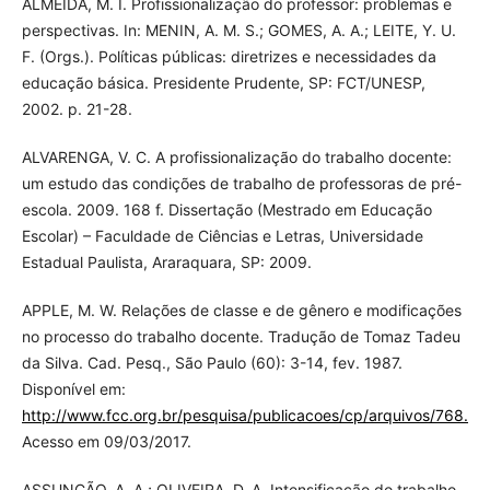
ALMEIDA, M. I. Profissionalização do professor: problemas e
perspectivas. In: MENIN, A. M. S.; GOMES, A. A.; LEITE, Y. U.
F. (Orgs.). Políticas públicas: diretrizes e necessidades da
educação básica. Presidente Prudente, SP: FCT/UNESP,
2002. p. 21-28.
ALVARENGA, V. C. A profissionalização do trabalho docente:
um estudo das condições de trabalho de professoras de pré-
escola. 2009. 168 f. Dissertação (Mestrado em Educação
Escolar) – Faculdade de Ciências e Letras, Universidade
Estadual Paulista, Araraquara, SP: 2009.
APPLE, M. W. Relações de classe e de gênero e modificações
no processo do trabalho docente. Tradução de Tomaz Tadeu
da Silva. Cad. Pesq., São Paulo (60): 3-14, fev. 1987.
Disponível em:
http://www.fcc.org.br/pesquisa/publicacoes/cp/arquivos/768.pd
Acesso em 09/03/2017.
ASSUNÇÃO, A. A.; OLIVEIRA, D. A. Intensificação do trabalho