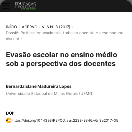
INÍCIO
/
ACERVO
/
V. 6 N. 3 (2017)
/
Dossiê: Políticas educacionais, trabalho docente e desempenho
discente
Evasão escolar no ensino médio
sob a perspectiva dos docentes
Bernarda Elane Madureira Lopes
Universidade Estadual de Minas Gerais (UEMG)
DOI:
https://doi.org/10.14393/REPOD.issn.2238-8346.v6n3a2017-05