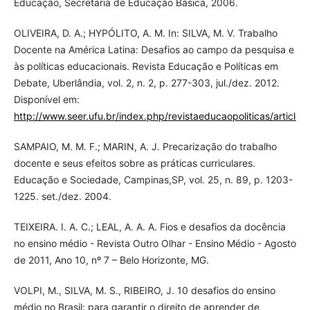
Educação, Secretaria de Educação Básica, 2006.
OLIVEIRA, D. A.; HYPÓLITO, A. M. In: SILVA, M. V. Trabalho
Docente na América Latina: Desafios ao campo da pesquisa e
às políticas educacionais. Revista Educação e Políticas em
Debate, Uberlândia, vol. 2, n. 2, p. 277-303, jul./dez. 2012.
Disponível em:
http://www.seer.ufu.br/index.php/revistaeducaopoliticas/article
SAMPAIO, M. M. F.; MARIN, A. J. Precarização do trabalho
docente e seus efeitos sobre as práticas curriculares.
Educação e Sociedade, Campinas,SP, vol. 25, n. 89, p. 1203-
1225. set./dez. 2004.
TEIXEIRA. I. A. C.; LEAL, A. A. A. Fios e desafios da docência
no ensino médio - Revista Outro Olhar - Ensino Médio - Agosto
de 2011, Ano 10, nº 7 – Belo Horizonte, MG.
VOLPI, M., SILVA, M. S., RIBEIRO, J. 10 desafios do ensino
médio no Brasil: para garantir o direito de aprender de