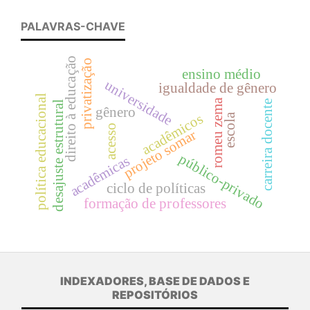
PALAVRAS-CHAVE
direito à educação
privatização
ensino médio
universidade
igualdade de gênero
política educacional
romeu zema
carreira docente
desajuste estrutural
gênero
acadêmicos
escola
acesso
projeto somar
público-privado
acadêmicas
ciclo de políticas
formação de professores
INDEXADORES, BASE DE DADOS E
REPOSITÓRIOS