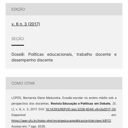
EDIÇÃO
v. 6 n. 3 (2017)
SEÇÃO
Dossiê: Políticas educacionais, trabalho docente e
desempenho discente
COMO CITAR
LOPES, Bernarda Elane Madureira. Evasão escolar no ensino médio sob a
perspectiva dos docentes.
Revista Educação e Políticas em Debate
,
[S.
l.]
, v. 6, n. 3, 2017. DOI:
10.14393/REPOD.issn.2238-8346.v6n3a2017-05
.
Disponível em:
https://seer.ufu.br/index.php/revistaeducaopoliticas/article/view/48112
.
Acesso em: 7 ago. 2026.