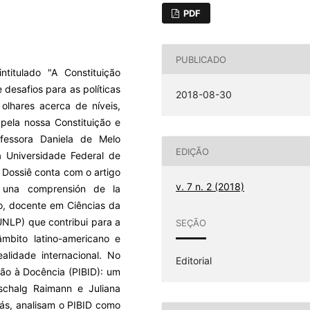
PDF
PUBLICADO
ntitulado "A Constituição
 desafios para as políticas
2018-08-30
 olhares acerca de níveis,
pela nossa Constituição e
fessora Daniela de Melo
EDIÇÃO
a Universidade Federal de
Dossiê conta com o artigo
v. 7 n. 2 (2018)
ia una comprensión de la
llo, docente em Ciências da
UNLP) que contribui para a
SEÇÃO
âmbito latino-americano e
lidade internacional. No
Editorial
ação à Docência (PIBID): um
tschalg Raimann e Juliana
iás, analisam o PIBID como