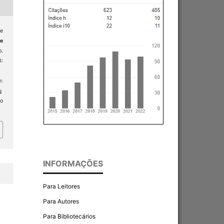
ce
 e
p.
:
:
u
o
INFORMAÇÕES
Para Leitores
Para Autores
Para Bibliotecários