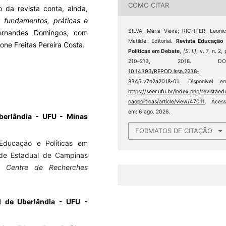
COMO CITAR
 da revista conta, ainda,
: fundamentos, práticas e
SILVA, Maria Vieira; RICHTER, Leoni
Fernandes Domingos, com
Matilde. Editorial.
Revista Educação
ne Freitas Pereira Costa.
Políticas em Debate
,
[S. l.]
, v. 7, n. 2, 
210–213, 2018. DOI
10.14393/REPOD.issn.2238-
8346.v7n2a2018-01
. Disponível em
https://seer.ufu.br/index.php/revistaed
caopoliticas/article/view/47011
. Acess
em: 6 ago. 2026.
Uberlândia - UFU - Minas
FORMATOS DE CITAÇÃO
 Educação e Políticas em
de Estadual de Campinas
no
Centre de Recherches
al de Uberlândia - UFU -