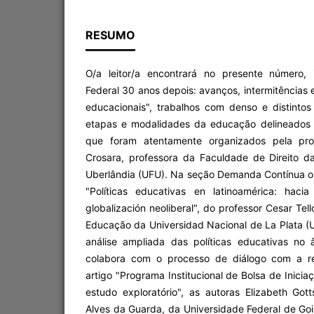
RESUMO
O/a leitor/a encontrará no presente número, i
Federal 30 anos depois: avanços, intermitências e
educacionais", trabalhos com denso e distintos
etapas e modalidades da educação delineados 
que foram atentamente organizados pela pro
Crosara, professora da Faculdade de Direito d
Uberlândia (UFU). Na seção Demanda Contínua o 
"Políticas educativas en latinoamérica: hac
globalización neoliberal", do professor Cesar Te
Educação da Universidad Nacional de La Plata (
análise ampliada das políticas educativas no 
colabora com o processo de diálogo com a rea
artigo "Programa Institucional de Bolsa de Inici
estudo exploratório", as autoras Elizabeth Got
Alves da Guarda, da Universidade Federal de Go