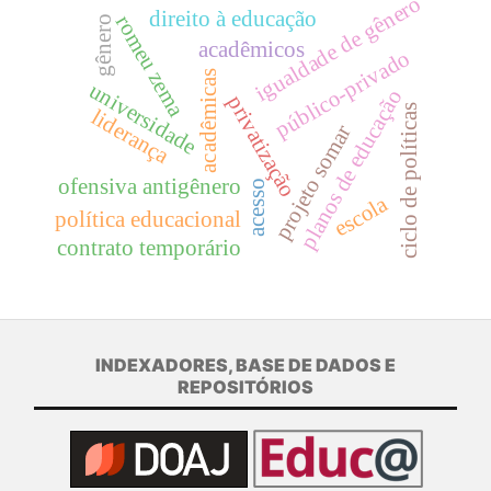
igualdade de gênero
direito à educação
romeu zema
gênero
acadêmicos
público-privado
acadêmicas
universidade
planos de educação
privatização
ciclo de políticas
liderança
projeto somar
ofensiva antigênero
acesso
escola
política educacional
contrato temporário
INDEXADORES, BASE DE DADOS E
REPOSITÓRIOS