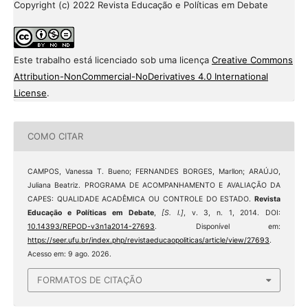
Copyright (c) 2022 Revista Educação e Políticas em Debate
Este trabalho está licenciado sob uma licença
Creative Commons
Attribution-NonCommercial-NoDerivatives 4.0 International
License
.
COMO CITAR
CAMPOS, Vanessa T. Bueno; FERNANDES BORGES, Marllon; ARAÚJO,
Juliana Beatriz. PROGRAMA DE ACOMPANHAMENTO E AVALIAÇÃO DA
CAPES: QUALIDADE ACADÊMICA OU CONTROLE DO ESTADO.
Revista
Educação e Políticas em Debate
,
[S. l.]
, v. 3, n. 1, 2014. DOI:
10.14393/REPOD-v3n1a2014-27693
. Disponível em:
https://seer.ufu.br/index.php/revistaeducaopoliticas/article/view/27693
.
Acesso em: 9 ago. 2026.
FORMATOS DE CITAÇÃO