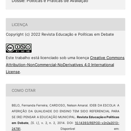
Dossiê: Políticas e Práticas de Avaliação
LICENÇA
Copyright (c) 2022 Revista Educação e Políticas em Debate
Este trabalho está licenciado sob uma licença
Creative Commons
Attribution-NonCommercial-NoDerivatives 4.0 International
License
.
COMO CITAR
BELO, Fernanda Ferreira; CARDOSO, Nelson Amaral. IDEB DA ESCOLA: A
AFERIÇÃO DA QUALIDADE DO ENSINO TEM SIDO REFERENCIAL PARA
SE (RE) PENSAR A EDUCAÇÃO MUNICIPAL.
Revista Educação e Políticas
em Debate
,
[S. l.]
, v. 2, n. 2, 2014. DOI:
10.14393/REPOD-v2n2a2013-
24781
. Disponível em: