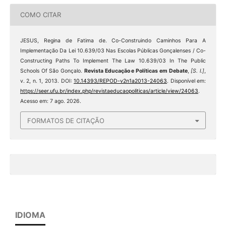
COMO CITAR
JESUS, Regina de Fatima de. Co-Construindo Caminhos Para A
Implementação Da Lei 10.639/03 Nas Escolas Públicas Gonçalenses / Co-
Constructing Paths To Implement The Law 10.639/03 In The Public
Schools Of São Gonçalo.
Revista Educação e Políticas em Debate
,
[S. l.]
,
v. 2, n. 1, 2013. DOI:
10.14393/REPOD-v2n1a2013-24063
. Disponível em:
https://seer.ufu.br/index.php/revistaeducaopoliticas/article/view/24063
.
Acesso em: 7 ago. 2026.
FORMATOS DE CITAÇÃO
IDIOMA