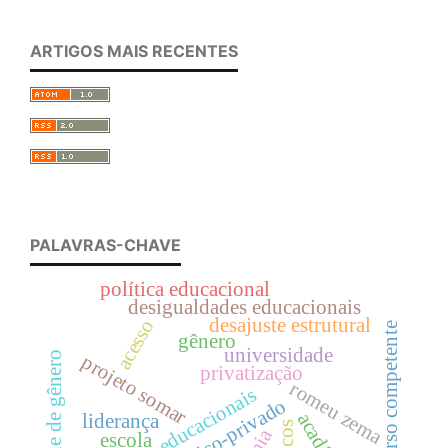
ARTIGOS MAIS RECENTES
PALAVRAS-CHAVE
política educacional
desigualdades educacionais
desajuste estrutural
acesso
discurso competente
gênero
universidade
igualdade de gênero
projeto somar
privatização
romeu zema
políticas educacionais
público-privado
liderança
escola