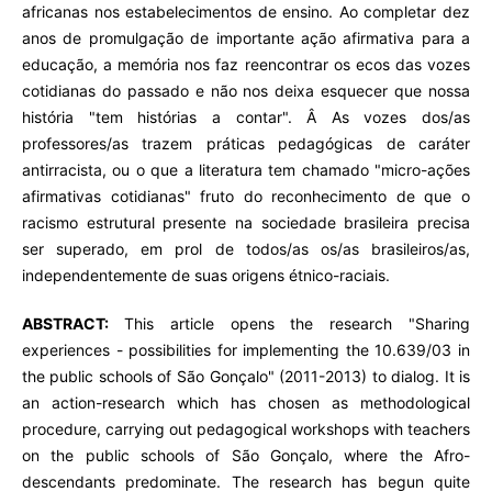
africanas nos estabelecimentos de ensino. Ao completar dez
anos de promulgação de importante ação afirmativa para a
educação, a memória nos faz reencontrar os ecos das vozes
cotidianas do passado e não nos deixa esquecer que nossa
história "tem histórias a contar". Â As vozes dos/as
professores/as trazem práticas pedagógicas de caráter
antirracista, ou o que a literatura tem chamado "micro-ações
afirmativas cotidianas" fruto do reconhecimento de que o
racismo estrutural presente na sociedade brasileira precisa
ser superado, em prol de todos/as os/as brasileiros/as,
independentemente de suas origens étnico-raciais.
ABSTRACT:
This article opens the research "Sharing
experiences - possibilities for implementing the 10.639/03 in
the public schools of São Gonçalo" (2011-2013) to dialog. It is
an action-research which has chosen as methodological
procedure, carrying out pedagogical workshops with teachers
on the public schools of São Gonçalo, where the Afro-
descendants predominate. The research has begun quite