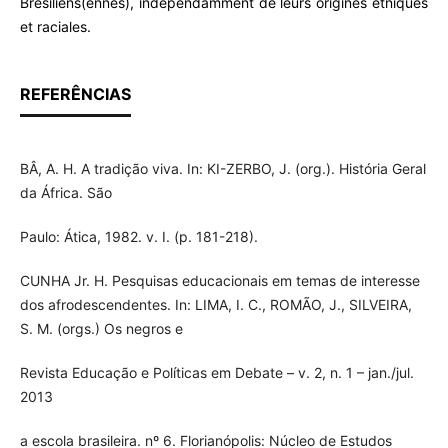
Brésiliens(ennes), indépendamment de leurs origines etniques
et raciales.
REFERÊNCIAS
BÂ, A. H. A tradição viva. In: KI-ZERBO, J. (org.). História Geral
da África. São
Paulo: Ática, 1982. v. I. (p. 181-218).
CUNHA Jr. H. Pesquisas educacionais em temas de interesse
dos afrodescendentes. In: LIMA, I. C., ROMÃO, J., SILVEIRA,
S. M. (orgs.) Os negros e
Revista Educação e Políticas em Debate – v. 2, n. 1 – jan./jul.
2013
a escola brasileira. nº 6. Florianópolis: Núcleo de Estudos