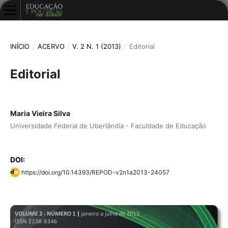
INÍCIO
/
ACERVO
/
V. 2 N. 1 (2013)
/
Editorial
Editorial
Maria Vieira Silva
Universidade Federal de Uberlândia - Faculdade de Educação
DOI:
https://doi.org/10.14393/REPOD-v2n1a2013-24057