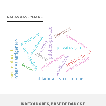
PALAVRAS-CHAVE
liderança
público-privado
acadêmicas
romeu zema
autonomia
ofensiva antigênero
escola
privatização
universidade
carreira docente
américa do sul
gênero
projeto somar
acadêmicos
ensino médio
acesso
ditadura cívico-militar
INDEXADORES, BASE DE DADOS E