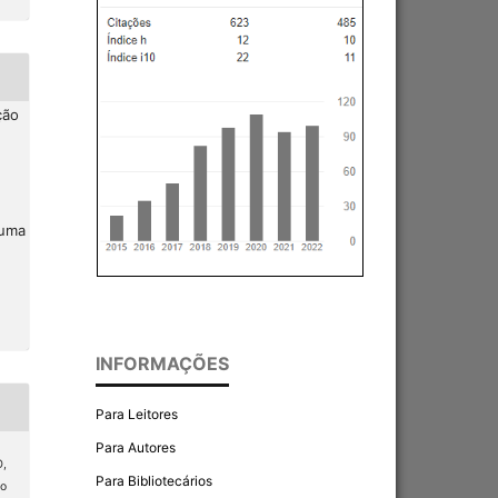
ção
 uma
INFORMAÇÕES
Para Leitores
Para Autores
O,
Para Bibliotecários
ão