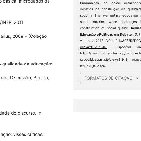
ão básica: microdados da
fundamental no oeste catarinense
desafios na construção da qualida
social / The elementary education 
/INEP, 2011.
santa catarina west: challenges 
construction of social quality.
Revis
Educação e Políticas em Debate
,
[S. l.
airus, 2009 – (Coleção
v. 1, n. 2, 2013. DOI:
10.14393/REPOD
v1n2a2012-21918
. Disponível em
https://seer.ufu.br/index.php/revistaed
caopoliticas/article/view/21918
. Acess
A qualidade da educação:
em: 7 ago. 2026.
ara Discussão, Brasília,
FORMATOS DE CITAÇÃO
dade do discurso. In:
cação: visões críticas.