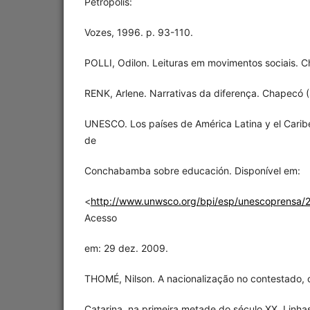
Petrópolis:
Vozes, 1996. p. 93-110.
POLLI, Odilon. Leituras em movimentos sociais. C
RENK, Arlene. Narrativas da diferença. Chapecó 
UNESCO. Los países de América Latina y el Carib
de
Conchabamba sobre educación. Disponível em:
<
http://www.unwsco.org/bpi/esp/unescoprensa/
Acesso
em: 29 dez. 2009.
THOMÉ, Nilson. A nacionalização no contestado, 
Catarina, na primeira metade do século XX. Linhas, 