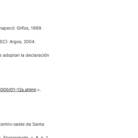
hapecó: Grifos, 1999.
(SC): Argos, 2004.
e adoptan la declaración
2000/01-12s.shtml
.>.
centro-oeste de Santa
Florianópolis, v. 8, n. 1,