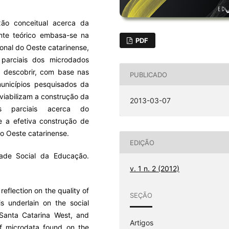
xão conceitual acerca da
nte teórico embasa-se na
PDF
ional do Oeste catarinense,
 parciais dos microdados
a descobrir, com base nas
PUBLICADO
municípios pesquisados da
 viabilizam a construção da
2013-03-07
es parciais acerca do
 e a efetiva construção de
o Oeste catarinense.
EDIÇÃO
dade Social da Educação.
v. 1 n. 2 (2012)
reflection on the quality of
SEÇÃO
is underlain on the social
Santa Catarina West, and
Artigos
 of microdata found on the