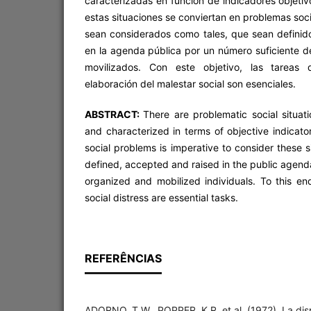
caracterizadas en función de indicadores objeti
estas situaciones se conviertan en problemas soc
sean considerados como tales, que sean definid
en la agenda pública por un número suficiente d
movilizados. Con este objetivo, las tarea
elaboración del malestar social son esenciales.
ABSTRACT:
There are problematic social situati
and characterized in terms of objective indicat
social problems is imperative to consider these s
defined, accepted and raised in the public agend
organized and mobilized individuals. To this e
social distress are essential tasks.
REFERÊNCIAS
ADORNO, T.W., POPPER, K.R. et al. (1972). La disp