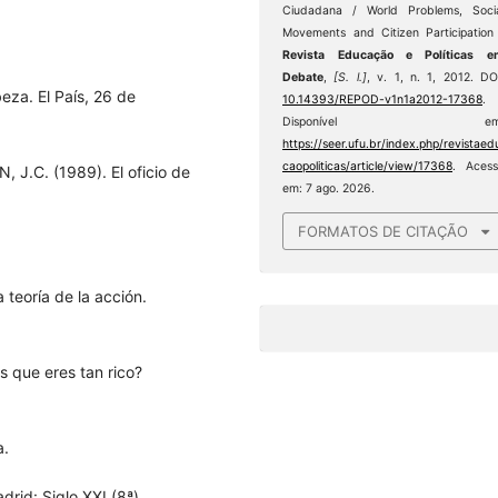
Ciudadana / World Problems, Soci
Movements and Citizen Participation
Revista Educação e Políticas e
Debate
,
[S. l.]
, v. 1, n. 1, 2012. DO
eza. El País, 26 de
10.14393/REPOD-v1n1a2012-17368
.
Disponível em
https://seer.ufu.br/index.php/revistaed
caopoliticas/article/view/17368
. Aces
.C. (1989). El oficio de
em: 7 ago. 2026.
FORMATOS DE CITAÇÃO
teoría de la acción.
s que eres tan rico?
a.
rid: Siglo XXI (8ª).