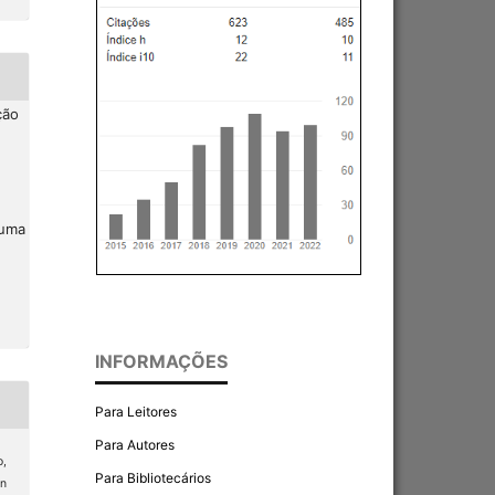
ção
 uma
INFORMAÇÕES
Para Leitores
Para Autores
o,
Para Bibliotecários
ón