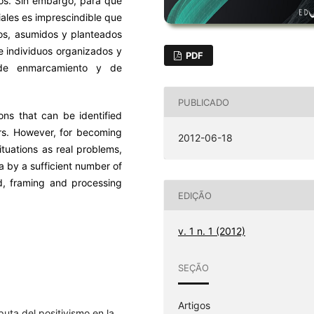
vos. Sin embargo, para que
iales es imprescindible que
os, asumidos y planteados
e individuos organizados y
PDF
s de enmarcamiento y de
PUBLICADO
ons that can be identified
ors. However, for becoming
2012-06-18
ituations as real problems,
a by a sufficient number of
nd, framing and processing
EDIÇÃO
v. 1 n. 1 (2012)
SEÇÃO
Artigos
uta del positivismo en la