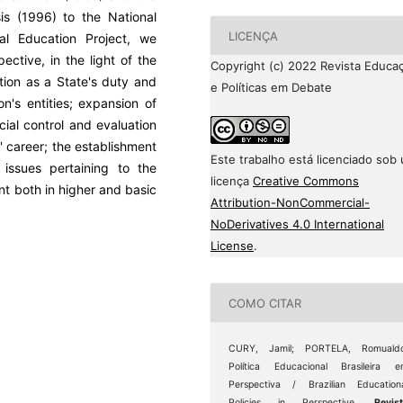
is (1996) to the National
LICENÇA
l Education Project, we
ective, in the light of the
Copyright (c) 2022 Revista Educa
ation as a State's duty and
e Políticas em Debate
on's entities; expansion of
cial control and evaluation
' career; the establishment
Este trabalho está licenciado sob
 issues pertaining to the
licença
Creative Commons
t both in higher and basic
Attribution-NonCommercial-
NoDerivatives 4.0 International
License
.
COMO CITAR
CURY, Jamil; PORTELA, Romualdo
Política Educacional Brasileira 
Perspectiva / Brazilian Education
Policies in Perspective.
Revis