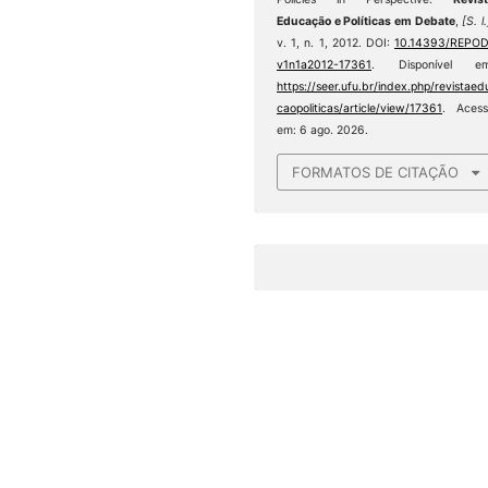
Educação e Políticas em Debate
,
[S. l.
v. 1, n. 1, 2012. DOI:
10.14393/REPOD
v1n1a2012-17361
. Disponível em
https://seer.ufu.br/index.php/revistaed
caopoliticas/article/view/17361
. Acess
em: 6 ago. 2026.
FORMATOS DE CITAÇÃO