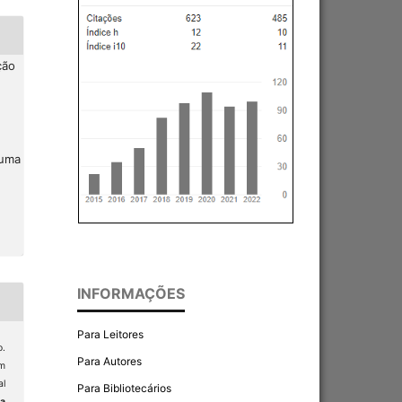
ção
 uma
INFORMAÇÕES
Para Leitores
.
Para Autores
em
al
Para Bibliotecários
ta