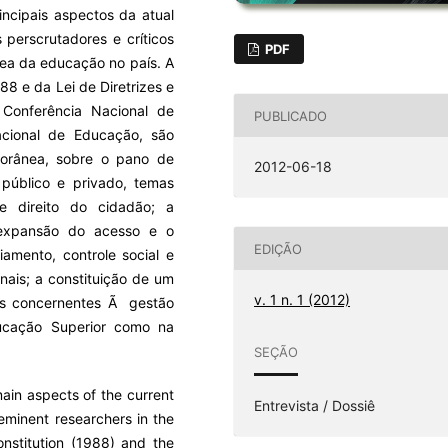
incipais aspectos da atual
s perscrutadores e críticos
PDF
rea da educação no país. A
988 e da Lei de Diretrizes e
Conferência Nacional de
PUBLICADO
cional de Educação, são
porânea, sobre o pano de
2012-06-18
 público e privado, temas
 direito do cidadão; a
 expansão do acesso e o
EDIÇÃO
iamento, controle social e
onais; a constituição de um
v. 1 n. 1 (2012)
es concernentes Ã gestão
ucação Superior como na
SEÇÃO
ain aspects of the current
Entrevista / Dossiê
 eminent researchers in the
onstitution (1988) and the