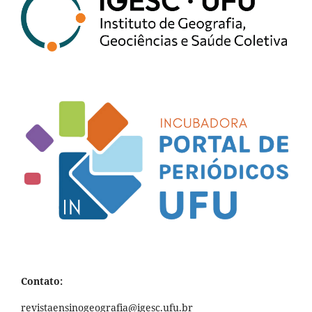
Contato:
revistaensinogeografia@igesc.ufu.br