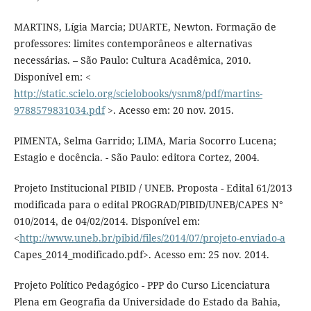
MARTINS, Lígia Marcia; DUARTE, Newton. Formação de
professores: limites contemporâneos e alternativas
necessárias. – São Paulo: Cultura Acadêmica, 2010.
Disponível em: <
http://static.scielo.org/scielobooks/ysnm8/pdf/martins-
9788579831034.pdf
>. Acesso em: 20 nov. 2015.
PIMENTA, Selma Garrido; LIMA, Maria Socorro Lucena;
Estagio e docência. - São Paulo: editora Cortez, 2004.
Projeto Institucional PIBID / UNEB. Proposta - Edital 61/2013
modificada para o edital PROGRAD/PIBID/UNEB/CAPES N°
010/2014, de 04/02/2014. Disponível em:
<
http://www.uneb.br/pibid/files/2014/07/projeto-enviado-a
Capes_2014_modificado.pdf>. Acesso em: 25 nov. 2014.
Projeto Político Pedagógico - PPP do Curso Licenciatura
Plena em Geografia da Universidade do Estado da Bahia,