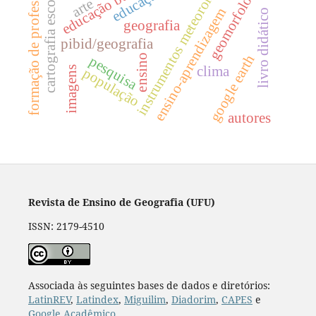
instrumentos meteorológicos
formação de professores
educação básica
geomorfologia
educação
cartografia escolar
arte
ensino-aprendizagem
livro didático
geografia
pibid/geografia
google earth
ensino
pesquisa
clima
imagens
população
autores
Revista de Ensino de Geografia (UFU)
ISSN: 2179-4510
Associada às seguintes bases de dados e diretórios:
LatinREV
,
Latindex
,
Miguilim
,
Diadorim
,
CAPES
e
Google Acadêmico
.