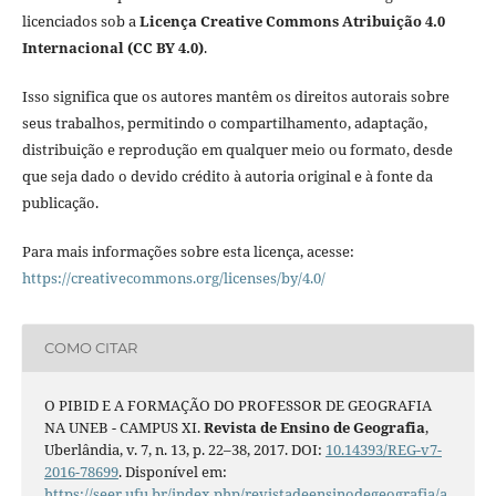
licenciados sob a
Licença Creative Commons Atribuição 4.0
Internacional (CC BY 4.0)
.
Isso significa que os autores mantêm os direitos autorais sobre
seus trabalhos, permitindo o compartilhamento, adaptação,
distribuição e reprodução em qualquer meio ou formato, desde
que seja dado o devido crédito à autoria original e à fonte da
publicação.
Para mais informações sobre esta licença, acesse:
https://creativecommons.org/licenses/by/4.0/
COMO CITAR
O PIBID E A FORMAÇÃO DO PROFESSOR DE GEOGRAFIA
NA UNEB - CAMPUS XI.
Revista de Ensino de Geografia
,
Uberlândia, v. 7, n. 13, p. 22–38, 2017. DOI:
10.14393/REG-v7-
2016-78699
. Disponível em:
https://seer.ufu.br/index.php/revistadeensinodegeografia/a