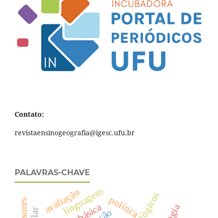
Contato:
revistaensinogeografia@igesc.ufu.br
PALAVRAS-CHAVE
linguagem
avaliação
política