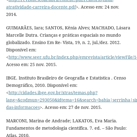
atratividade-carreira-docente.pdf
>. Acesso em: 24 nov.
2014.
GUIMARÃES, Iara; SANTOS, Kênia Alves; MACHADO, Lásara
Marcelle Dutra. Crianças e práticas espaciais no mundo
globalizado. Ensino Em Re- Vista, 19, n. 2, jul./dez. 2012.
Disponível em:
<
http://www.seer.ufu.br/index.php/emrevista/article/viewFile/
Acesso em: 25 nov. 2015.
IBGE. Instituto Brasileiro de Geografia e Estatística . Censo
Demográfico, 2010. Disponível em:
<
http://cidades.ibge.gov.br/xtras/temas.php?
lang=&codmun=293050&idtema=16&search=bahia|serrinha|sin
das-informacoes
>. Acesso em: 27 de nov. 2015.
MARCONI, Marina de Andrade; LAKATOS, Eva Maria.
Fundamentos de metodologia científica. 7. ed. – São Paulo:
Atlas, 2010.