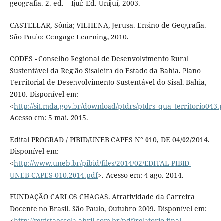
geografia. 2. ed. – Ijuí: Ed. Unijuí, 2003.
CASTELLAR, Sônia; VILHENA, Jerusa. Ensino de Geografia.
São Paulo: Cengage Learning, 2010.
CODES - Conselho Regional de Desenvolvimento Rural
Sustentável da Região Sisaleira do Estado da Bahia. Plano
Territorial de Desenvolvimento Sustentável do Sisal. Bahia,
2010. Disponível em:
<
http://sit.mda.gov.br/download/ptdrs/ptdrs_qua_territorio043.
Acesso em: 5 mai. 2015.
Edital PROGRAD / PIBID/UNEB CAPES N° 010, DE 04/02/2014.
Disponível em:
<
http://www.uneb.br/pibid/files/2014/02/EDITAL-PIBID-
UNEB-CAPES-010.2014.pdf
>. Acesso em: 4 ago. 2014.
FUNDAÇÃO CARLOS CHAGAS. Atratividade da Carreira
Docente no Brasil. São Paulo, Outubro 2009. Disponível em:
<
http://revistaescola.abril.com.br/pdf/relatorio-final-